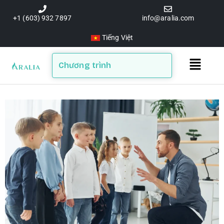
Skip
to
+1 (603) 932 7897
info@aralia.com
content
Tiếng Việt
Main
Chương trình
Menu