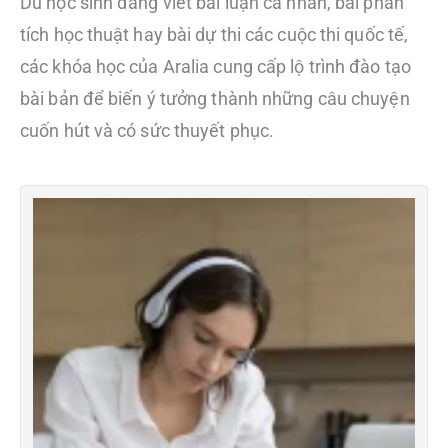
Dù học sinh đang viết bài luận cá nhân, bài phân
tích học thuật hay bài dự thi các cuộc thi quốc tế,
các khóa học của Aralia cung cấp lộ trình đào tạo
bài bản để biến ý tưởng thành những câu chuyện
cuốn hút và có sức thuyết phục.
K
V
H
T
C
S
K
V
H
T