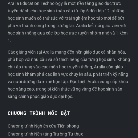
e
t
e
t
Aralia Education Technology là một nền tảng giáo dục trực
tuyến dành cho học sinh toàn cầu từ lớp 6 đến lớp 12, những
b
a
a
o
học sinh muốn có thử sức với trải nghiệm học tập mới để bứt
o
g
d
k
phá và thành công trong tương lai. Aralia kết nối giáo viên với
o
r
s
học sinh thông qua các lớp học trực tuyến nhóm nhỏ và 1 kèm
k
a
1.
m
Các giảng viên tại Aralia mang đến nền giáo dục cá nhân hóa,
phù hợp với nhu cầu và sở thích riêng của từng học sinh. Không
chỉ tập trung vào các môn học truyền thống, Aralia còn giúp
học sinh khám phá các lĩnh vực chuyên sâu, phát triển kỹ năng
và nuôi dưỡng đam mê học tập. Đặc biệt, Aralia cung cấp khóa
học nâng cao, trang bị kiến thức vững vàng để học sinh sẵn
sàng chinh phục giáo dục đại học.
CHƯƠNG TRÌNH NỔI BẬT
Chương trình Nghiên cứu Tiên phong
Chương trình Nền tảng Trường Tư thục