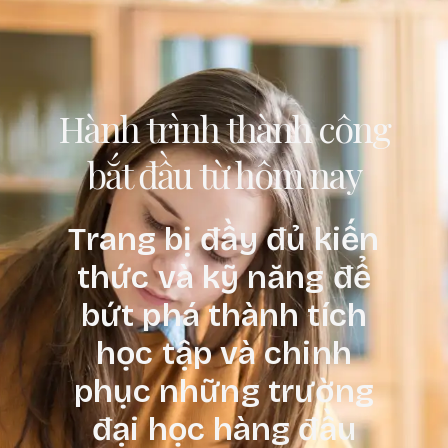
Hành trình thành công
bắt đầu từ hôm nay
Trang bị đầy đủ kiến
thức và kỹ năng để
bứt phá thành tích
học tập và chinh
phục những trường
đại học hàng đầu