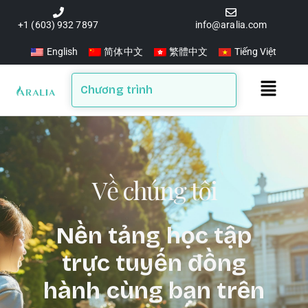
Skip
to
+1 (603) 932 7897
info@aralia.com
content
English
简体中文
繁體中文
Tiếng Việt
Main
Chương trình
Menu
Về chúng tôi
Nền tảng học tập
trực tuyến đồng
hành cùng bạn trên