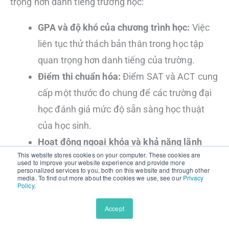
trọng hơn danh tiếng trường học:
GPA và độ khó của chương trình học:
Việc
liên tục thử thách bản thân trong học tập
quan trọng hơn danh tiếng của trường.
Điểm thi chuẩn hóa:
Điểm SAT và ACT cung
cấp một thước đo chung để các trường đại
học đánh giá mức độ sẵn sàng học thuật
của học sinh.
Hoạt động ngoại khóa và khả năng lãnh
This website stores cookies on your computer. These cookies are
đạo:
Chiều sâu, tác động và sự chủ động
used to improve your website experience and provide more
personalized services to you, both on this website and through other
trong các hoạt động sẽ giúp bạn nổi bật
media. To find out more about the cookies we use, see our
Privacy
Policy
.
hơn.
Bài luận và thư giới thiệu:
Những bài luận
Accept
chỉn chu cùng thư giới thiệu mạnh mẽ sẽ thể