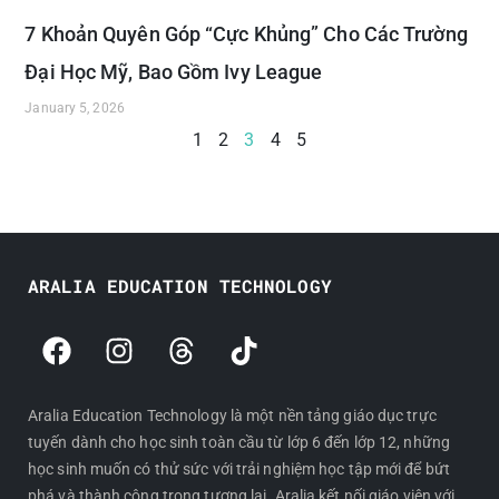
7 Khoản Quyên Góp “Cực Khủng” Cho Các Trường
Đại Học Mỹ, Bao Gồm Ivy League
January 5, 2026
1
2
3
4
5
ARALIA EDUCATION TECHNOLOGY
F
I
T
T
a
n
h
i
c
s
r
k
e
t
e
t
Aralia Education Technology là một nền tảng giáo dục trực
tuyến dành cho học sinh toàn cầu từ lớp 6 đến lớp 12, những
b
a
a
o
học sinh muốn có thử sức với trải nghiệm học tập mới để bứt
o
g
d
k
phá và thành công trong tương lai. Aralia kết nối giáo viên với