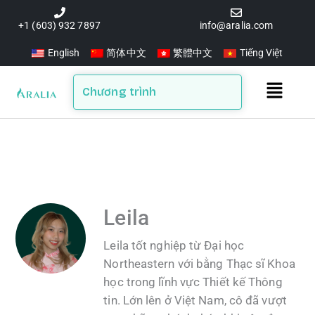
Skip
to
+1 (603) 932 7897
info@aralia.com
content
English
简体中文
繁體中文
Tiếng Việt
Main
Chương trình
Menu
Leila
Leila tốt nghiệp từ Đại học
Northeastern với bằng Thạc sĩ Khoa
học trong lĩnh vực Thiết kế Thông
tin. Lớn lên ở Việt Nam, cô đã vượt