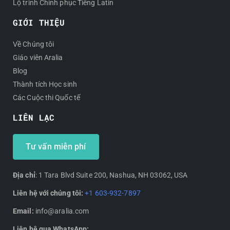
Lộ trình Chinh phục Tiếng Latin
GIỚI THIỆU
Về Chúng tôi
Giáo viên Aralia
Blog
Thành tích Học sinh
Các Cuộc thi Quốc tế
LIÊN LẠC
Tư vấn miễn phí
Địa chỉ
: 1 Tara Blvd Suite 200, Nashua, NH 03062, USA
Liên hệ với chúng tôi:
+1 603-932-7897
Email:
info@aralia.com
Liên hệ qua WhatsApp: