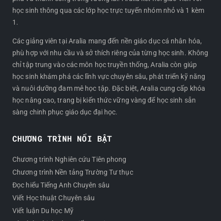
o
r
s
học sinh thông qua các lớp học trực tuyến nhóm nhỏ và 1 kèm
k
a
1.
m
Các giảng viên tại Aralia mang đến nền giáo dục cá nhân hóa,
phù hợp với nhu cầu và sở thích riêng của từng học sinh. Không
chỉ tập trung vào các môn học truyền thống, Aralia còn giúp
học sinh khám phá các lĩnh vực chuyên sâu, phát triển kỹ năng
và nuôi dưỡng đam mê học tập. Đặc biệt, Aralia cung cấp khóa
học nâng cao, trang bị kiến thức vững vàng để học sinh sẵn
sàng chinh phục giáo dục đại học.
CHƯƠNG TRÌNH NỔI BẬT
Chương trình Nghiên cứu Tiên phong
Chương trình Nền tảng Trường Tư thục
Đọc hiểu Tiếng Anh Chuyên sâu
Viết Học thuật Chuyên sâu
Viết luận Du học Mỹ