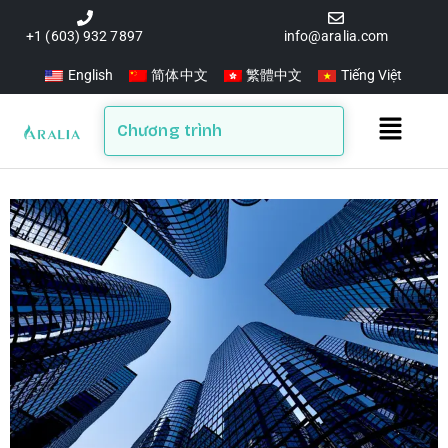
Skip
to
+1 (603) 932 7897
info@aralia.com
content
English
简体中文
繁體中文
Tiếng Việt
Main
Chương trình
Menu