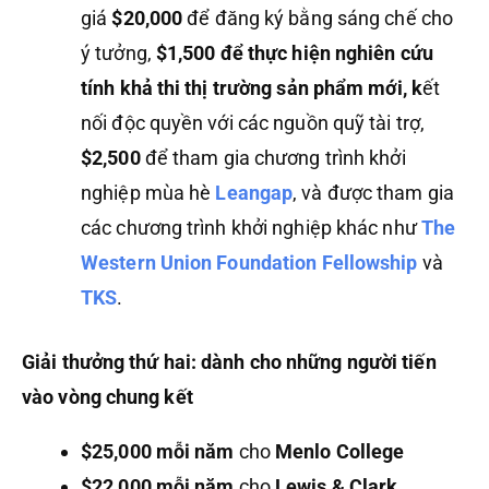
giá
$20,000
để đăng ký bằng sáng chế cho
ý tưởng,
$1,500 để thực hiện nghiên cứu
tính khả thi thị trường sản phẩm mới, k
ết
nối độc quyền với các nguồn quỹ tài trợ,
$2,500
để tham gia chương trình khởi
nghiệp mùa hè
Leangap
, và được tham gia
các chương trình khởi nghiệp khác như
The
Western Union Foundation Fellowship
và
TKS
.
Giải thưởng thứ hai: dành cho những người tiến
vào vòng chung kết
$25,000 mỗi năm
cho
Menlo College
$22,000 mỗi năm
cho
Lewis & Clark