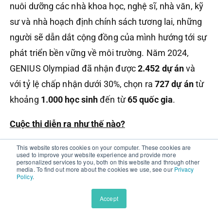
nuôi dưỡng các nhà khoa học, nghệ sĩ, nhà văn, kỹ
sư và nhà hoạch định chính sách tương lai, những
người sẽ dẫn dắt cộng đồng của mình hướng tới sự
phát triển bền vững về môi trường. Năm 2024,
GENIUS Olympiad đã nhận được
2.452 dự án
và
với tỷ lệ chấp nhận dưới 30%, chọn ra
727 dự án
từ
khoảng
1.000 học sinh
đến từ
65 quốc gia
.
Cuộc thi diễn ra như thế nào?
This website stores cookies on your computer. These cookies are
Học sinh chọn một vấn đề môi trường mà bạn đam
used to improve your website experience and provide more
personalized services to you, both on this website and through other
mê và trình bày một dự án nhằm giải quyết vấn đề
media. To find out more about the cookies we use, see our
Privacy
Policy
.
đó để kêu gọi sự thay đổi. Các dự án của học sinh
sẽ thuộc một trong
năm lĩnh vực chính
: Khoa học,
Accept
Viết sáng tạo, Kinh doanh, Robotics và lập trình,