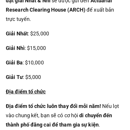
đạt giải Nhất & Nhì
sẽ được gửi đến
Actuarial
Research Clearing House (ARCH)
để xuất bản
trực tuyến.
Giải Nhất
: $25,000
Giải Nhì
: $15,000
Giải Ba
: $10,000
Giải Tư
: $5,000
Địa điểm tổ chức
Địa điểm tổ chức luôn thay đổi mỗi năm!
Nếu lọt
vào chung kết, bạn sẽ có cơ hội
di chuyển đến
thành phố đăng cai để tham gia sự kiện
.