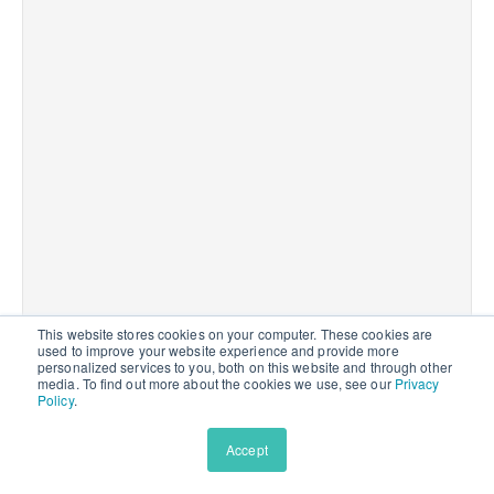
đạ
H
x
n
v
tr
bi
bằ
v
th
b
m
ti
r
This website stores cookies on your computer. These cookies are
ti
used to improve your website experience and provide more
personalized services to you, both on this website and through other
X
media. To find out more about the cookies we use, see our
Privacy
Policy
.
T
Accept