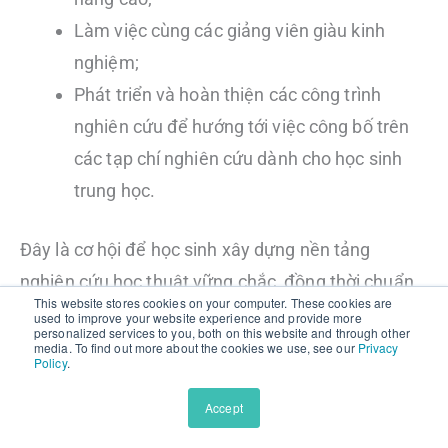
Làm việc cùng các giảng viên giàu kinh
nghiệm;
Phát triển và hoàn thiện các công trình
nghiên cứu để hướng tới việc công bố trên
các tạp chí nghiên cứu dành cho học sinh
trung học.
Đây là cơ hội để học sinh xây dựng nền tảng
nghiên cứu học thuật vững chắc, đồng thời chuẩn
This website stores cookies on your computer. These cookies are
bị tốt hơn cho môi trường đại học và các chương
used to improve your website experience and provide more
personalized services to you, both on this website and through other
trình học thuật chuyên sâu trong tương lai.
media. To find out more about the cookies we use, see our
Privacy
Policy
.
Accept
N