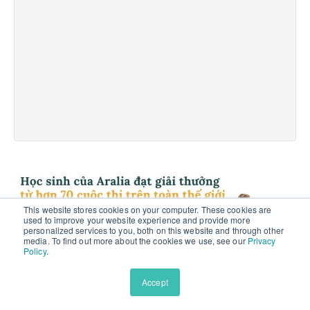
vớ
bà
l
th
R
m
»
This website stores cookies on your computer. These cookies are
used to improve your website experience and provide more
personalized services to you, both on this website and through other
media. To find out more about the cookies we use, see our
Privacy
Policy
.
Accept