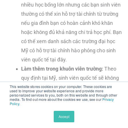
nhiều học bổng lớn nhưng các bạn sinh viên
thường có thể xin hỗ trợ tài chính từ trường
nếu gia đình bạn có hoàn cảnh khó khăn
hoặc không đủ khả năng chi trả học phí. Bạn
có thể xem danh sách các trường đại học
Mỹ có hỗ trợ tài chính hào phóng cho sinh
viên quốc tế tại đây.
Làm thêm trong khuôn viên trường:
Theo
quy định tại Mỹ, sinh viên quốc tế sẽ không
được phép đi làm thêm ngoài khuôn viên
This website stores cookies on your computer. These cookies are
used to improve your website experience and provide more
personalized services to you, both on this website and through other
trường nhưng bạn có thể làm thêm trong
media. To find out more about the cookies we use, see our
Privacy
Policy
.
trường để trang trải chi phí. Nếu bạn học tốt
một môn học nào đó, bạn có thể xin làm trợ
Accept
giảng hỗ trợ các thầy cô giảng bài cho các