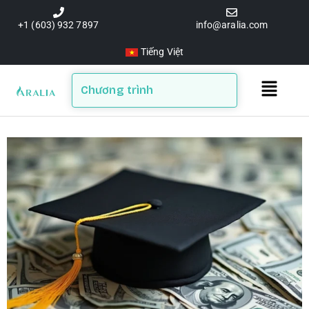
Skip
to
+1 (603) 932 7897
info@aralia.com
content
Tiếng Việt
Main
Chương trình
Menu