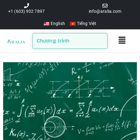
Skip
to
+1 (603) 932 7897
info@aralia.com
content
English
Tiếng Việt
Main
Chương trình
Menu