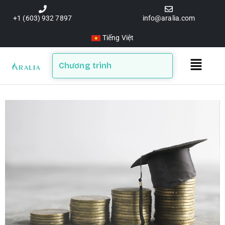
Skip
to
+1 (603) 932 7897
info@aralia.com
content
Tiếng Việt
Main
Chương trình
Menu