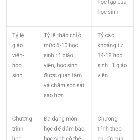
học tập của
học sinh
Tỷ lệ
Tỷ lệ thấp chỉ ở
Tỷ cao
giáo
mức 6-10 học
khoảng từ
viên-
sinh : 1 giáo
14-18 học
học
viên, học sinh
sinh : 1 giáo
sinh
được quan tâm
viên
và chăm sóc sát
sao hơn
Chương
Đa dạng môn
Chương
trình
học để đảm bảo
trình theo
học
học sinh có thể
chuẩn của