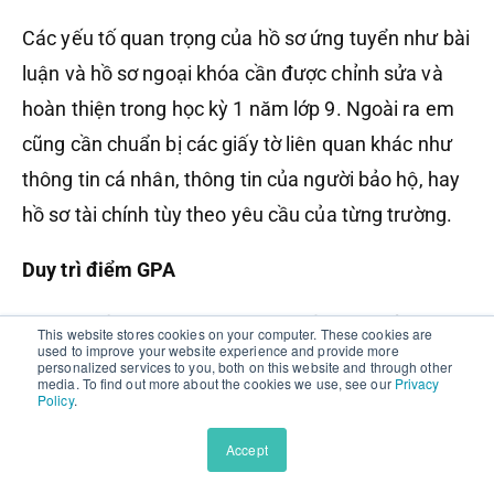
Các yếu tố quan trọng của hồ sơ ứng tuyển như bài
luận và hồ sơ ngoại khóa cần được chỉnh sửa và
hoàn thiện trong học kỳ 1 năm lớp 9. Ngoài ra em
cũng cần chuẩn bị các giấy tờ liên quan khác như
thông tin cá nhân, thông tin của người bảo hộ, hay
hồ sơ tài chính tùy theo yêu cầu của từng trường.
Duy trì điểm GPA
Sau khi tốt nghiệp THCS, em sẽ cần nộp bảng
This website stores cookies on your computer. These cookies are
used to improve your website experience and provide more
điểm hoàn thiện cho trường trung học mà em ứng
personalized services to you, both on this website and through other
media. To find out more about the cookies we use, see our
Privacy
tuyển nên việc duy trì điểm GPA tốt là vô cùng
Policy
.
quan trọng. Em cần giữ vững phong độ học tập và
Accept
tiếp tục dành điểm tốt trên trường.