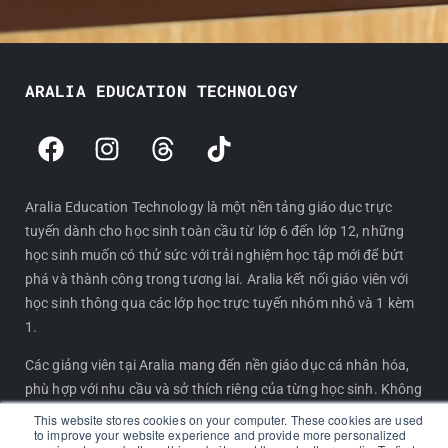
ARALIA EDUCATION TECHNOLOGY
F
I
T
T
a
n
h
i
c
s
r
k
e
t
e
t
Aralia Education Technology là một nền tảng giáo dục trực
tuyến dành cho học sinh toàn cầu từ lớp 6 đến lớp 12, những
b
a
a
o
học sinh muốn có thử sức với trải nghiệm học tập mới để bứt
o
g
d
k
phá và thành công trong tương lai. Aralia kết nối giáo viên với
o
r
s
học sinh thông qua các lớp học trực tuyến nhóm nhỏ và 1 kèm
k
a
1.
m
Các giảng viên tại Aralia mang đến nền giáo dục cá nhân hóa,
phù hợp với nhu cầu và sở thích riêng của từng học sinh. Không
chỉ tập trung vào các môn học truyền thống, Aralia còn giúp
This website stores cookies on your computer. These cookies are used
to improve your website experience and provide more personalized
học sinh khám phá các lĩnh vực chuyên sâu, phát triển kỹ năng