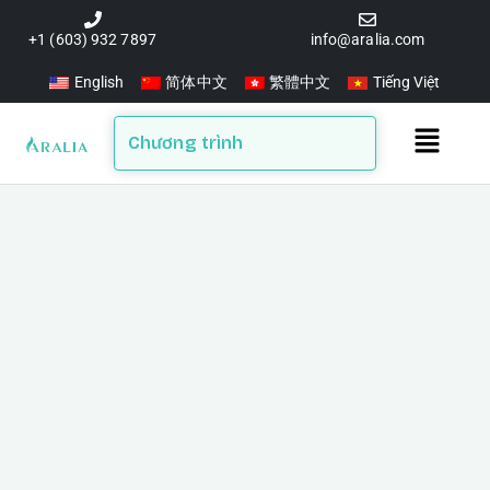
Skip
to
+1 (603) 932 7897
info@aralia.com
content
English
简体中文
繁體中文
Tiếng Việt
Main
Chương trình
Menu