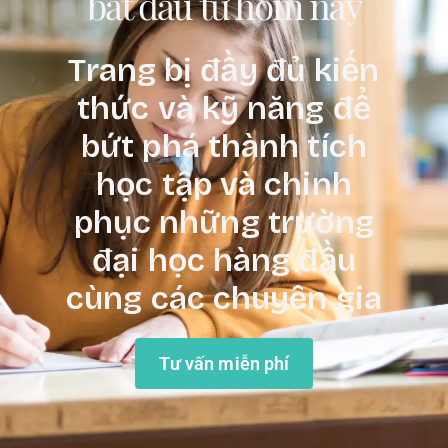
bắt đầu từ hôm nay
Trang bị đầy đủ kiến
thức và kỹ năng để
bứt phá thành tích
học tập và chinh
phục những trường
đại học hàng đầu
cùng các chuyên gia
Tư vấn miễn phí