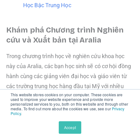
Học Bậc Trung Học
Khám phá Chương trình Nghiên
cứu và Xuất bản tại Aralia
Trong chương trình học về nghiên cứu khoa học
này của Aralia, các bạn học sinh sẽ có cơ hội đồng
hành cùng các giảng viên đại học và giáo viên từ
các trường trung học hàng đầu tại Mỹ với nhiều
This website stores cookies on your computer. These cookies are
năm kinh nghiệm nghiên cứu và xuất bản nghiên
used to improve your website experience and provide more
personalized services to you, both on this website and through other
cứu khoa học. Các giáo viên sẽ giúp em thực hiện
media. To find out more about the cookies we use, see our
Privacy
Policy
.
một nghiên cứu khoa học hoàn chỉnh theo đúng
chuẩn quốc tế, có thể gửi đến các tạp chí học thuật
Accept
dành cho học sinh hàng đầu thế giới.