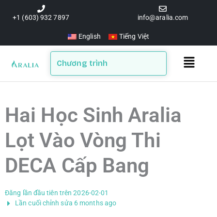
Skip
to
+1 (603) 932 7897
info@aralia.com
content
English
Tiếng Việt
Main
Chương trình
Menu
Hai Học Sinh Aralia
Lọt Vào Vòng Thi
DECA Cấp Bang
Đăng lần đầu tiên trên 2026-02-01
Lần cuối chỉnh sửa 6 months ago