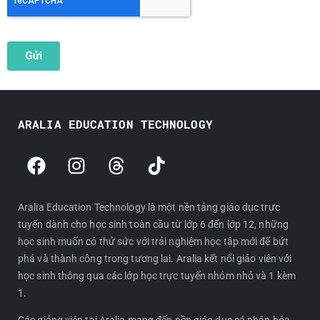
ARALIA EDUCATION TECHNOLOGY
F
I
T
T
a
n
h
i
c
s
r
k
e
t
e
t
Aralia Education Technology là một nền tảng giáo dục trực
tuyến dành cho học sinh toàn cầu từ lớp 6 đến lớp 12, những
b
a
a
o
học sinh muốn có thử sức với trải nghiệm học tập mới để bứt
o
g
d
k
phá và thành công trong tương lai. Aralia kết nối giáo viên với
o
r
s
học sinh thông qua các lớp học trực tuyến nhóm nhỏ và 1 kèm
k
a
1.
m