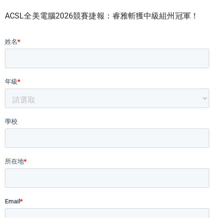
ACSL全美電腦2026競賽捷報：睿雅斬獲中級組州冠軍！