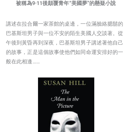
被稱為9·11後顛覆青年“美國夢”的懸疑小說
講述在拉合爾一家茶館的桌邊，一位滿臉絡腮鬍的
巴基斯坦男子與一位不安的陌生美國人交談著。從
午後到黃昏再到深夜，巴基斯坦男子講述著他自己
的故事，正是這個故事使他們如同命運安排好的一
般在此相逢……