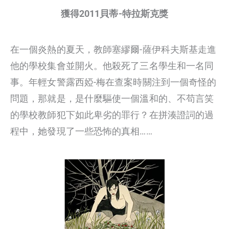
獲得2011貝蒂-特拉斯克獎
在一個炎熱的夏天，教師塞繆爾-薩伊科夫斯基走進
他的學校集會並開火。他殺死了三名學生和一名同
事。年輕女警露西婭-梅在查案時關注到一個奇怪的
問題，那就是，是什麼驅使一個溫和的、不苟言笑
的學校教師犯下如此卑劣的罪行？在拼湊證詞的過
程中，她發現了一些恐怖的真相……