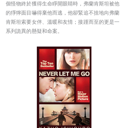
個怪物終於獲得生命睜開眼睛時，弗蘭肯斯坦被他
的猙獰面目嚇得棄他而逃，他卻緊追不捨地向弗蘭
肯斯坦索要女伴、溫暖和友情；接踵而至的更是一
系列詭異的懸疑和命案。