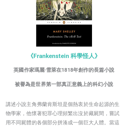
《Frankenstein 科學怪人》
英國作家瑪麗·雪萊在1818年創作的長篇小說
被譽為是世界第一部真正意義上的科幻小說
講述小說主角弗蘭肯斯坦是個熱衷於生命起源的生
物學家，他懷著犯罪心理頻繁出沒於藏屍間，嘗試
用不同屍體的各個部分拼湊成一個巨大人體。當這