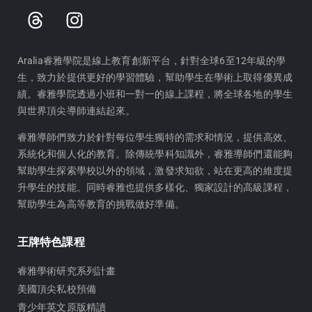
T
I
h
n
r
s
e
t
Aralia睿雅學院是線上教育創新平台，針對全球6至12年級的學
生，致力於提供更好的學習體驗，幫助學生在學術上取得優異成
a
a
績。睿雅學院透過小班和一對一的線上課程，將全球各地的學生
d
g
與世界頂尖導師連結起來。
s
r
a
睿雅導師們致力於針對每位學生獨特的需求和情況，提供高效、
m
系統化和個人化的教育。除傳統學科知識外，睿雅導師們還能夠
幫助學生探索學校以外的領域，激發求知欲，站在更高的維度提
升學生的技能。同時睿雅也提供多樣化、獨家設計的高級課程，
幫助學生為高等教育的挑戰做好準備。
王牌特色課程
睿雅學術研究系列計畫
美國頂尖私校預備
青少年英文原版精讀