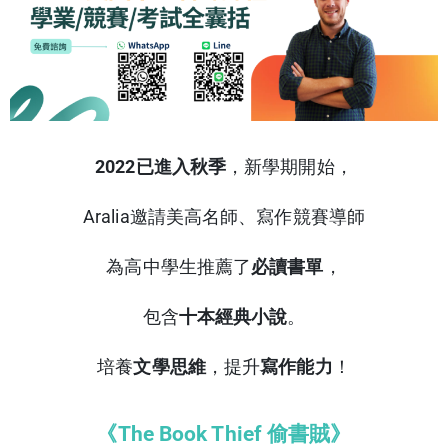
2022已進入秋季
，新學期開始，
Aralia邀請美高名師、寫作競賽導師
為高中學生推薦了
必讀書單
，
包含
十本經典小說
。
培養
文學思維
，提升
寫作能力
！
《The Book Thief 偷書賊》