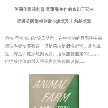
英國作家菲利普·普爾曼創作的奇幻三部曲
榮獲英國衛報兒童小說獎及卡內基獎章
萊拉·貝拉克自幼父母雙亡，在牛津的約旦學院中由
諸位學者撫養教育，但是萊拉是個性野蠻，常常說
謊，總是四處探險與玩耍。這般無憂無慮的生活，
自從萊拉偷偷潛入院長貴賓室後而改變……