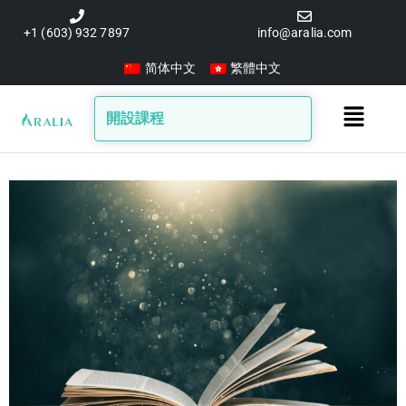
跳
至
+1 (603) 932 7897
info@aralia.com
主
简体中文
繁體中文
要
內
Main
開設課程
容
Menu