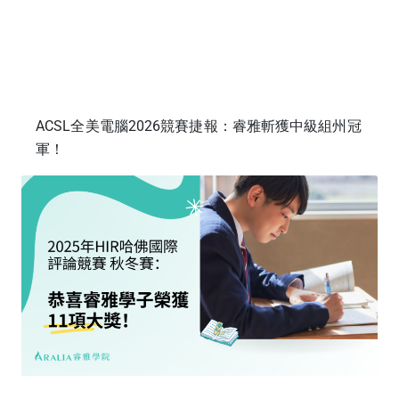
ACSL全美電腦2026競賽捷報：睿雅斬獲中級組州冠
軍！