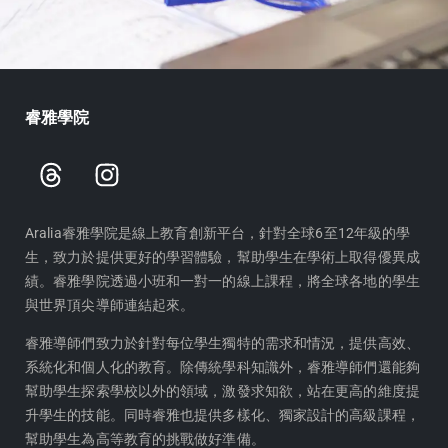
睿雅學院
T
I
h
n
r
s
e
t
Aralia睿雅學院是線上教育創新平台，針對全球6至12年級的學
生，致力於提供更好的學習體驗，幫助學生在學術上取得優異成
a
a
績。睿雅學院透過小班和一對一的線上課程，將全球各地的學生
d
g
與世界頂尖導師連結起來。
s
r
a
睿雅導師們致力於針對每位學生獨特的需求和情況，提供高效、
m
系統化和個人化的教育。除傳統學科知識外，睿雅導師們還能夠
幫助學生探索學校以外的領域，激發求知欲，站在更高的維度提
升學生的技能。同時睿雅也提供多樣化、獨家設計的高級課程，
幫助學生為高等教育的挑戰做好準備。