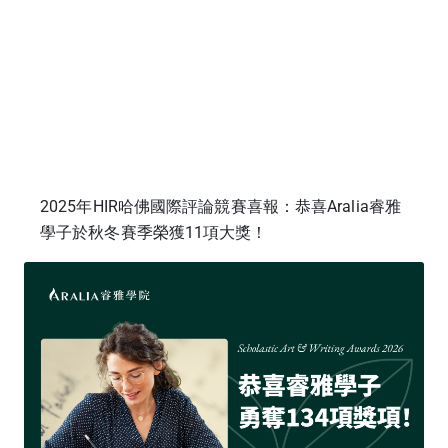
2025年HIR哈佛國際評論競賽喜報：恭喜Aralia睿雅
學子於秋冬賽季榮獲11項大獎！