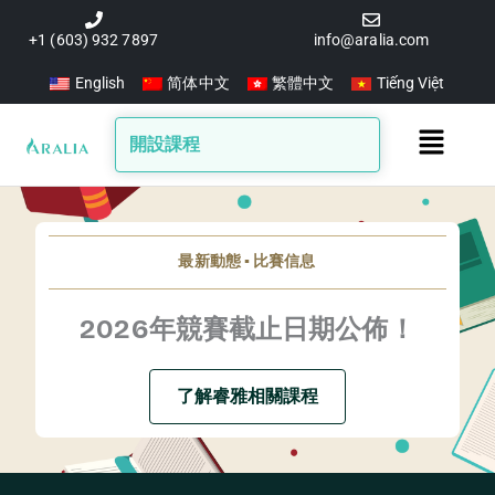
跳
至
+1 (603) 932 7897
info@aralia.com
主
English
简体中文
繁體中文
Tiếng Việt
要
內
Main
開設課程
容
Menu
最新動態 ▪️ 比賽信息
2026年競賽截止日期公佈！
了解睿雅相關課程