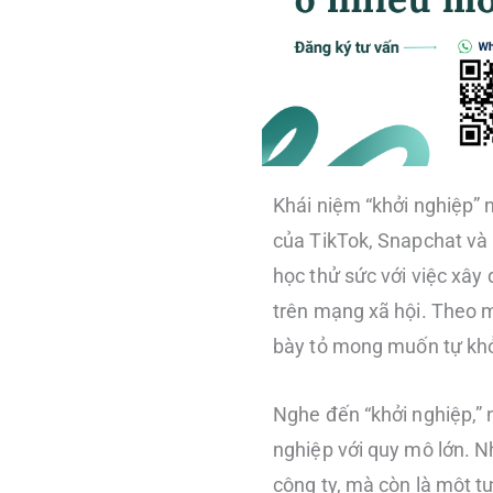
Khái niệm “khởi nghiệp” n
của TikTok, Snapchat và 
học thử sức với việc xâ
trên mạng xã hội. Theo 
bày tỏ mong muốn tự khởi
Nghe đến “khởi nghiệp,”
nghiệp với quy mô lớn. N
công ty, mà còn là một t