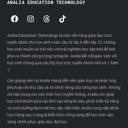
ARALIA EDUCATION TECHNOLOGY
F
I
T
T
a
n
h
i
c
s
r
k
e
t
e
t
Aralia Education Technology là một nền tảng giáo dục trực
tuyến dành cho học sinh toàn cầu từ lớp 6 đến lớp 12, những
b
a
a
o
học sinh muốn có thử sức với trải nghiệm học tập mới để bứt
o
g
d
k
phá và thành công trong tương lai. Aralia kết nối giáo viên với
o
r
s
học sinh thông qua các lớp học trực tuyến nhóm nhỏ và 1 kèm
k
a
1.
m
Các giảng viên tại Aralia mang đến nền giáo dục cá nhân hóa,
phù hợp với nhu cầu và sở thích riêng của từng học sinh. Không
chỉ tập trung vào các môn học truyền thống, Aralia còn giúp
học sinh khám phá các lĩnh vực chuyên sâu, phát triển kỹ năng
và nuôi dưỡng đam mê học tập. Đặc biệt, Aralia cung cấp khóa
học nâng cao, trang bị kiến thức vững vàng để học sinh sẵn
sàng chinh phục giáo dục đại học.