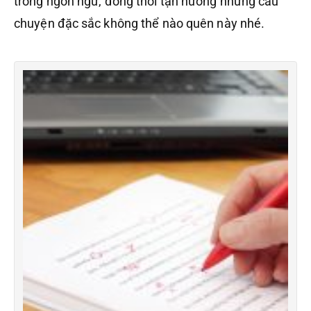
trong ngôn ngữ, đồng thời tận hưởng những câu
chuyện đặc sắc không thể nào quên này nhé.
V
H
T
–
B
L
c
n
t
vi
h
t
t
lớ
H