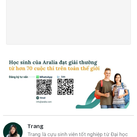
m
p
v
X
T
Trang
Trang là cựu sinh viên tốt nghiệp từ Đại học