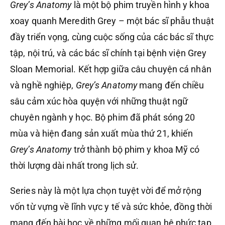
Grey’s Anatomy
là một bộ phim truyền hình y khoa
xoay quanh Meredith Grey – một bác sĩ phẫu thuật
đầy triển vọng, cùng cuộc sống của các bác sĩ thực
tập, nội trú, và các bác sĩ chính tại bệnh viện Grey
Sloan Memorial. Kết hợp giữa câu chuyện cá nhân
và nghề nghiệp,
Grey’s Anatomy
mang đến chiều
sâu cảm xúc hòa quyện với những thuật ngữ
chuyên ngành y học. Bộ phim đã phát sóng 20
mùa và hiện đang sản xuất mùa thứ 21, khiến
Grey’s Anatomy
trở thành bộ phim y khoa Mỹ có
thời lượng dài nhất trong lịch sử.
Series này là một lựa chọn tuyệt vời để mở rộng
vốn từ vựng về lĩnh vực y tế và sức khỏe, đồng thời
mang đến bài học về những mối quan hệ phức tạp