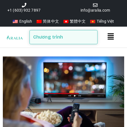
Skip
to
+1 (603) 932 7897
info@aralia.com
content
English
简体中文
繁體中文
Tiếng Việt
Main
Chương trình
Menu