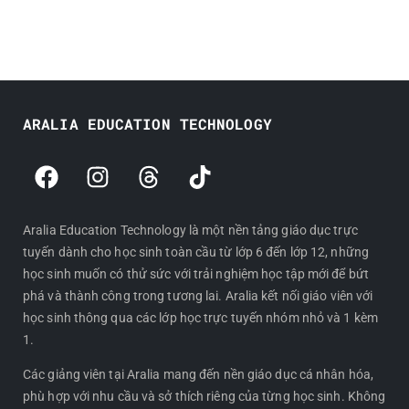
ARALIA EDUCATION TECHNOLOGY
F
I
T
T
a
n
h
i
c
s
r
k
e
t
e
t
Aralia Education Technology là một nền tảng giáo dục trực
tuyến dành cho học sinh toàn cầu từ lớp 6 đến lớp 12, những
b
a
a
o
học sinh muốn có thử sức với trải nghiệm học tập mới để bứt
o
g
d
k
phá và thành công trong tương lai. Aralia kết nối giáo viên với
o
r
s
học sinh thông qua các lớp học trực tuyến nhóm nhỏ và 1 kèm
k
a
1.
m
Các giảng viên tại Aralia mang đến nền giáo dục cá nhân hóa,
phù hợp với nhu cầu và sở thích riêng của từng học sinh. Không