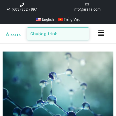
Skip
to
+1 (603) 932 7897
info@aralia.com
content
English
Tiếng Việt
Main
Chương trình
Menu