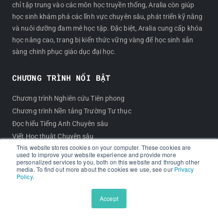
chỉ tập trung vào các môn học truyền thống, Aralia còn giúp
học sinh khám phá các lĩnh vực chuyên sâu, phát triển kỹ năng
và nuôi dưỡng đam mê học tập. Đặc biệt, Aralia cung cấp khóa
học nâng cao, trang bị kiến thức vững vàng để học sinh sẵn
sàng chinh phục giáo dục đại học.
CHƯƠNG TRÌNH NỔI BẬT
Chương trình Nghiên cứu Tiên phong
Chương trình Nền tảng Trường Tư thục
Đọc hiểu Tiếng Anh Chuyên sâu
Viết Học thuật Chuyên sâu
This website stores cookies on your computer. These cookies are
Viết luận Du học Mỹ
used to improve your website experience and provide more
Lộ trình Chinh phục Tiếng Latin
personalized services to you, both on this website and through other
media. To find out more about the cookies we use, see our
Privacy
Policy
.
GIỚI THIỆU
Accept
Về Chúng tôi
Giáo viên Aralia