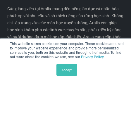
m
Các giảng viên tại Aralia mang đến nền giáo dục cá nhân hóa,
phù hợp với nhu cầu và sở thích riêng của từng học sinh. Không
chỉ tập trung vào các môn học truyền thống, Aralia còn giúp
học sinh khám phá các lĩnh vực chuyên sâu, phát triển kỹ năng
và nuôi dưỡng đam mê học tập. Đặc biệt, Aralia cung cấp khóa
This website stores cookies on your computer. These cookies are used
học nâng cao, trang bị kiến thức vững vàng để học sinh sẵn
to improve your website experience and provide more personalized
sàng chinh phục giáo dục đại học.
services to you, both on this website and through other media. To find
out more about the cookies we use, see our
Privacy Policy
.
CHƯƠNG TRÌNH NỔI BẬT
Accept
Chương trình Nghiên cứu Tiên phong
Chương trình Nền tảng Trường Tư thục
Đọc hiểu Tiếng Anh Chuyên sâu
Viết Học thuật Chuyên sâu
Viết luận Du học Mỹ
Lộ trình Chinh phục Tiếng Latin
GIỚI THIỆU