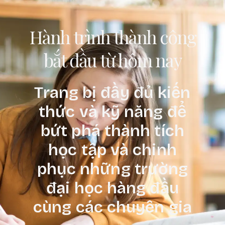
Hành trình thành công
bắt đầu từ hôm nay
Trang bị đầy đủ kiến
thức và kỹ năng để
bứt phá thành tích
học tập và chinh
phục những trường
đại học hàng đầu
cùng các chuyên gia