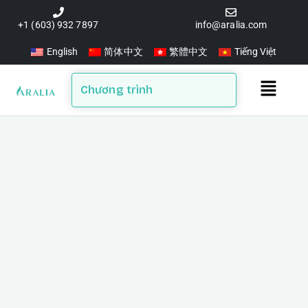
Skip
to
+1 (603) 932 7897
info@aralia.com
content
English
简体中文
繁體中文
Tiếng Việt
Main
Chương trình
Menu