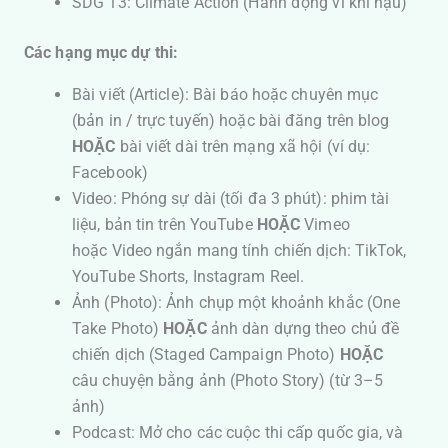
SDG 13: Climate Action (Hành động vì khí hậu)
Các hạng mục dự thi:
Bài viết (Article): Bài báo hoặc chuyên mục
(bản in / trực tuyến) hoặc bài đăng trên blog
HOẶC
bài viết dài trên mạng xã hội (ví dụ:
Facebook)
Video: Phóng sự dài (tối đa 3 phút): phim tài
liệu, bản tin trên YouTube
HOẶC
Vimeo
hoặc Video ngắn mang tính chiến dịch: TikTok,
YouTube Shorts, Instagram Reel.
Ảnh (Photo): Ảnh chụp một khoảnh khắc (One
Take Photo)
HOẶC
ảnh dàn dựng theo chủ đề
chiến dịch (Staged Campaign Photo)
HOẶC
câu chuyện bằng ảnh (Photo Story) (từ 3–5
ảnh)
Podcast: Mở cho các cuộc thi cấp quốc gia, và