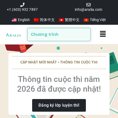
Skip
to
+1 (603) 932 7897
info@aralia.com
content
English
简体中文
繁體中文
Tiếng Việt
Main
Chương trình
Menu
CẬP NHẬT MỚI NHẤT ▪️ THÔNG TIN CUỘC THI
Thông tin cuộc thi năm
2026 đã được cập nhật!
Đăng ký lớp luyện thi!