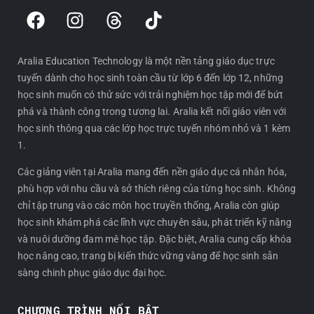
F
I
T
T
a
n
h
i
c
s
r
k
e
t
e
t
Aralia Education Technology là một nền tảng giáo dục trực
tuyến dành cho học sinh toàn cầu từ lớp 6 đến lớp 12, những
b
a
a
o
học sinh muốn có thử sức với trải nghiệm học tập mới để bứt
o
g
d
k
phá và thành công trong tương lai. Aralia kết nối giáo viên với
o
r
s
học sinh thông qua các lớp học trực tuyến nhóm nhỏ và 1 kèm
k
a
1.
m
Các giảng viên tại Aralia mang đến nền giáo dục cá nhân hóa,
phù hợp với nhu cầu và sở thích riêng của từng học sinh. Không
chỉ tập trung vào các môn học truyền thống, Aralia còn giúp
học sinh khám phá các lĩnh vực chuyên sâu, phát triển kỹ năng
và nuôi dưỡng đam mê học tập. Đặc biệt, Aralia cung cấp khóa
học nâng cao, trang bị kiến thức vững vàng để học sinh sẵn
sàng chinh phục giáo dục đại học.
CHƯƠNG TRÌNH NỔI BẬT