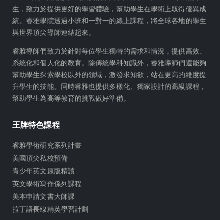
生，致力於提供更好的學習體驗，幫助學生在學術上取得優異成
a
a
績。睿雅學院透過小班和一對一的線上課程，將全球各地的學生
d
g
與世界頂尖導師連結起來。
s
r
a
睿雅導師們致力於針對每位學生獨特的需求和情況，提供高效、
m
系統化和個人化的教育。除傳統學科知識外，睿雅導師們還能夠
幫助學生探索學校以外的領域，激發求知欲，站在更高的維度提
升學生的技能。同時睿雅也提供多樣化、獨家設計的高級課程，
幫助學生為高等教育的挑戰做好準備。
王牌特色課程
睿雅學術研究系列計畫
美國頂尖私校預備
青少年英文原版精讀
英文學術寫作係列課程
美本申請文書大師課
拉丁語長線精英學習計劃