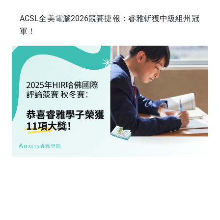
ACSL全美電腦2026競賽捷報：睿雅斬獲中級組州冠
軍！