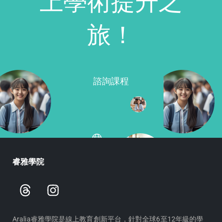
上學術提升之
旅！
諮詢課程
睿雅學院
T
I
h
n
r
s
e
t
Aralia睿雅學院是線上教育創新平台，針對全球6至12年級的學