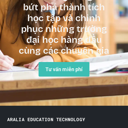
bứt phá thành tích
học tập và chinh
phục những trường
đại học hàng đầu
cùng các chuyên gia
Tư vấn miễn phí
ARALIA EDUCATION TECHNOLOGY