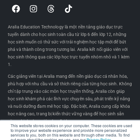
F
I
T
T
a
n
h
i
c
s
r
k
e
t
e
t
Aralia Education Technology là một nền tảng giáo dục trực
tuyến dành cho học sinh toàn cầu từ lớp 6 đến lớp 12, những
b
a
a
o
học sinh muốn có thử sức với trải nghiệm học tập mới để bứt
o
g
d
k
phá và thành công trong tương lai. Aralia kết nối giáo viên với
o
r
s
học sinh thông qua các lớp học trực tuyến nhóm nhỏ và 1 kèm
k
a
1.
m
Các giảng viên tại Aralia mang đến nền giáo dục cá nhân hóa,
phù hợp với nhu cầu và sở thích riêng của từng học sinh. Không
chỉ tập trung vào các môn học truyền thống, Aralia còn giúp
học sinh khám phá các lĩnh vực chuyên sâu, phát triển kỹ năng
và nuôi dưỡng đam mê học tập. Đặc biệt, Aralia cung cấp khóa
học nâng cao, trang bị kiến thức vững vàng để học sinh sẵn
sàng chinh phục giáo dục đại học.
This website stores cookies on your computer. These cookies are used
to improve your website experience and provide more personalized
services to you, both on this website and through other media. To find
CHƯƠNG TRÌNH NỔI BẬT
out more about the cookies we use, see our
Privacy Policy
.