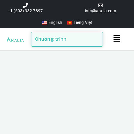
Skip
to
+1 (603) 932 7897
info@aralia.com
content
English
Tiếng Việt
Main
Chương trình
Menu