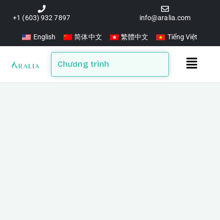
Skip
to
+1 (603) 932 7897
info@aralia.com
content
English
简体中文
繁體中文
Tiếng Việt
Main
Chương trình
Menu