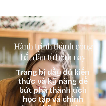
Hành trình thành công
bắt đầu từ hôm nay
Trang bị đầy đủ kiến
thức và kỹ năng để
bứt phá thành tích
học tập và chinh