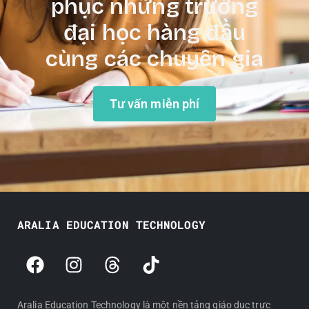
phục những trường
đại học hàng đầu
cùng các chuyên gia
Tư vấn miễn phí
ARALIA EDUCATION TECHNOLOGY
F
I
T
T
a
n
h
i
c
s
r
k
e
t
e
t
Aralia Education Technology là một nền tảng giáo dục trực