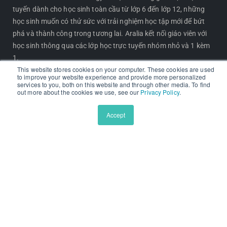
tuyến dành cho học sinh toàn cầu từ lớp 6 đến lớp 12, những
b
a
a
o
học sinh muốn có thử sức với trải nghiệm học tập mới để bứt
o
g
d
k
phá và thành công trong tương lai. Aralia kết nối giáo viên với
o
r
s
học sinh thông qua các lớp học trực tuyến nhóm nhỏ và 1 kèm
k
a
1.
m
This website stores cookies on your computer. These cookies are used
to improve your website experience and provide more personalized
Các giảng viên tại Aralia mang đến nền giáo dục cá nhân hóa,
services to you, both on this website and through other media. To find
phù hợp với nhu cầu và sở thích riêng của từng học sinh. Không
out more about the cookies we use, see our
Privacy Policy
.
chỉ tập trung vào các môn học truyền thống, Aralia còn giúp
học sinh khám phá các lĩnh vực chuyên sâu, phát triển kỹ năng
Accept
và nuôi dưỡng đam mê học tập. Đặc biệt, Aralia cung cấp khóa
học nâng cao, trang bị kiến thức vững vàng để học sinh sẵn
sàng chinh phục giáo dục đại học.
CHƯƠNG TRÌNH NỔI BẬT
Chương trình Nghiên cứu Tiên phong
Chương trình Nền tảng Trường Tư thục
Đọc hiểu Tiếng Anh Chuyên sâu