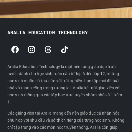
ARALIA EDUCATION TECHNOLOGY
F
I
T
T
a
n
h
i
c
s
r
k
e
t
e
t
Aralia Education Technology là một nền tảng giáo dục trực
tuyến dành cho học sinh toàn cầu từ lớp 6 đến lớp 12, những
b
a
a
o
học sinh muốn có thử sức với trải nghiệm học tập mới để bứt
o
g
d
k
phá và thành công trong tương lai. Aralia kết nối giáo viên với
o
r
s
học sinh thông qua các lớp học trực tuyến nhóm nhỏ và 1 kèm
k
a
1.
m
Các giảng viên tại Aralia mang đến nền giáo dục cá nhân hóa,
phù hợp với nhu cầu và sở thích riêng của từng học sinh. Không
chỉ tập trung vào các môn học truyền thống, Aralia còn giúp