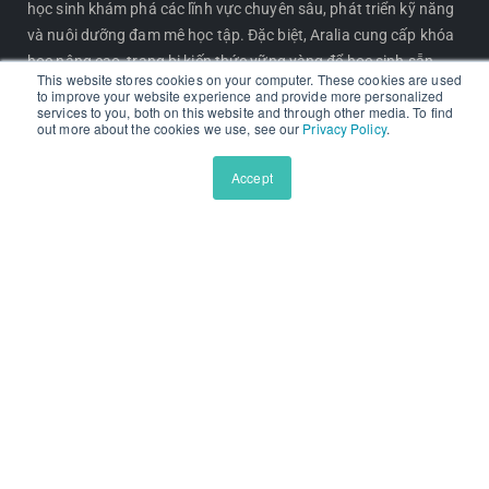
học sinh khám phá các lĩnh vực chuyên sâu, phát triển kỹ năng
và nuôi dưỡng đam mê học tập. Đặc biệt, Aralia cung cấp khóa
học nâng cao, trang bị kiến thức vững vàng để học sinh sẵn
This website stores cookies on your computer. These cookies are used
sàng chinh phục giáo dục đại học.
to improve your website experience and provide more personalized
services to you, both on this website and through other media. To find
out more about the cookies we use, see our
Privacy Policy
.
CHƯƠNG TRÌNH NỔI BẬT
Accept
Chương trình Nghiên cứu Tiên phong
Chương trình Nền tảng Trường Tư thục
Đọc hiểu Tiếng Anh Chuyên sâu
Viết Học thuật Chuyên sâu
Viết luận Du học Mỹ
Lộ trình Chinh phục Tiếng Latin
GIỚI THIỆU
Về Chúng tôi
Giáo viên Aralia
Blog