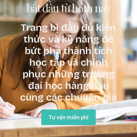
bắt đầu từ hôm nay
Trang bị đầy đủ kiến
thức và kỹ năng để
bứt phá thành tích
học tập và chinh
phục những trường
đại học hàng đầu
cùng các chuyên gia
Tư vấn miễn phí