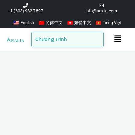
Skip
to
+1 (603) 932 7897
info@aralia.com
content
English
简体中文
繁體中文
Tiếng Việt
Main
Chương trình
Menu