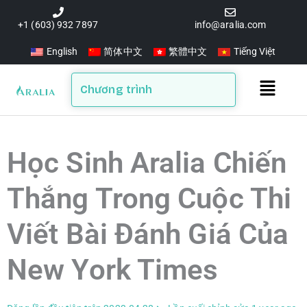
Skip
to
+1 (603) 932 7897
info@aralia.com
content
English
简体中文
繁體中文
Tiếng Việt
Main
Chương trình
Menu
Học Sinh Aralia Chiến
Thắng Trong Cuộc Thi
Viết Bài Đánh Giá Của
New York Times