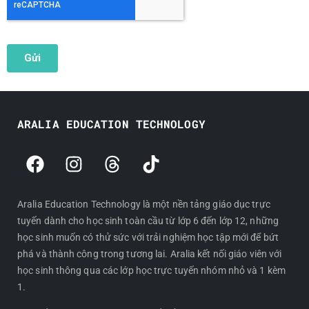
ARALIA EDUCATION TECHNOLOGY
F
I
T
T
a
n
h
i
c
s
r
k
e
t
e
t
Aralia Education Technology là một nền tảng giáo dục trực
tuyến dành cho học sinh toàn cầu từ lớp 6 đến lớp 12, những
b
a
a
o
học sinh muốn có thử sức với trải nghiệm học tập mới để bứt
o
g
d
k
phá và thành công trong tương lai. Aralia kết nối giáo viên với
o
r
s
học sinh thông qua các lớp học trực tuyến nhóm nhỏ và 1 kèm
k
a
1.
m