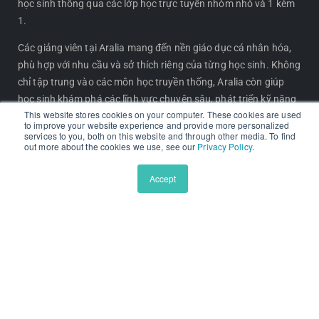
học sinh thông qua các lớp học trực tuyến nhóm nhỏ và 1 kèm
k
a
1.
m
Các giảng viên tại Aralia mang đến nền giáo dục cá nhân hóa,
phù hợp với nhu cầu và sở thích riêng của từng học sinh. Không
chỉ tập trung vào các môn học truyền thống, Aralia còn giúp
học sinh khám phá các lĩnh vực chuyên sâu, phát triển kỹ năng
This website stores cookies on your computer. These cookies are used
và nuôi dưỡng đam mê học tập. Đặc biệt, Aralia cung cấp khóa
to improve your website experience and provide more personalized
học nâng cao, trang bị kiến thức vững vàng để học sinh sẵn
services to you, both on this website and through other media. To find
out more about the cookies we use, see our
Privacy Policy
.
sàng chinh phục giáo dục đại học.
Accept
CHƯƠNG TRÌNH NỔI BẬT
Chương trình Nghiên cứu Tiên phong
Chương trình Nền tảng Trường Tư thục
Đọc hiểu Tiếng Anh Chuyên sâu
Viết Học thuật Chuyên sâu
Viết luận Du học Mỹ
Lộ trình Chinh phục Tiếng Latin