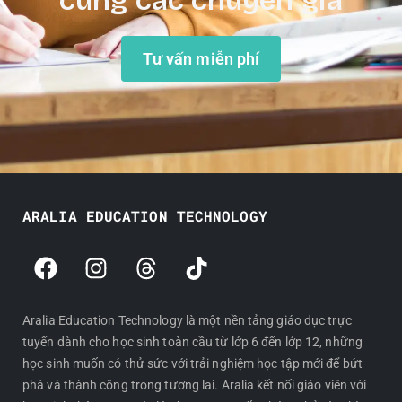
cùng các chuyên gia
Tư vấn miễn phí
ARALIA EDUCATION TECHNOLOGY
F
I
T
T
a
n
h
i
c
s
r
k
e
t
e
t
Aralia Education Technology là một nền tảng giáo dục trực
tuyến dành cho học sinh toàn cầu từ lớp 6 đến lớp 12, những
b
a
a
o
học sinh muốn có thử sức với trải nghiệm học tập mới để bứt
o
g
d
k
phá và thành công trong tương lai. Aralia kết nối giáo viên với
o
r
s