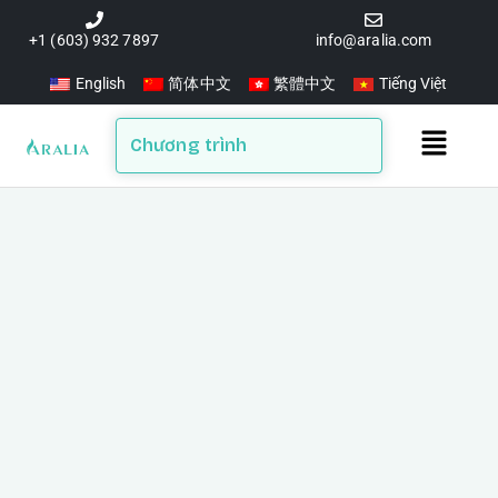
Skip
to
+1 (603) 932 7897
info@aralia.com
content
English
简体中文
繁體中文
Tiếng Việt
Main
Chương trình
Menu