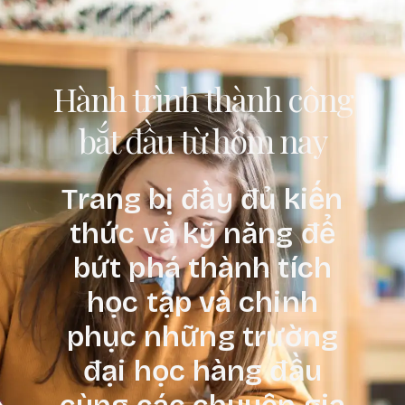
Hành trình thành công
bắt đầu từ hôm nay
Trang bị đầy đủ kiến
thức và kỹ năng để
bứt phá thành tích
học tập và chinh
phục những trường
đại học hàng đầu