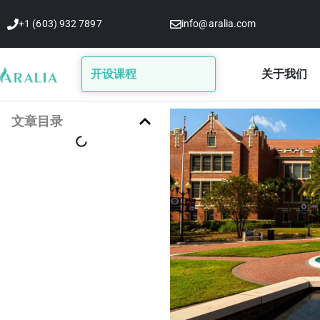
跳
+1 (603) 932 7897
info@aralia.com
至
内
容
开设课程
关于我们
文章目录