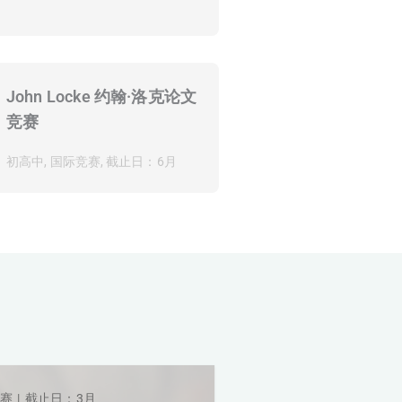
John Locke 约翰·洛克论文
竞赛
初高中
,
国际竞赛
,
截止日：6月
赛
截止日：3月