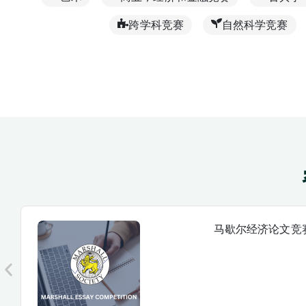
跨学科竞赛
自然科学竞赛
马歇尔经济论文竞