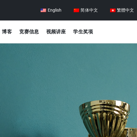
English
简体中文
繁體中文
博客
竞赛信息
视频讲座
学生奖项