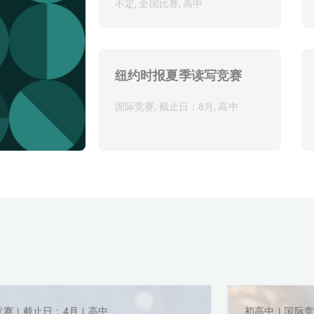
不定
,
全国比赛
,
高中
纽约时报夏季读写竞赛
国际竞赛
,
截止日：8月
,
高中
竞赛
截止日：4月
高中
初高中
国际竞