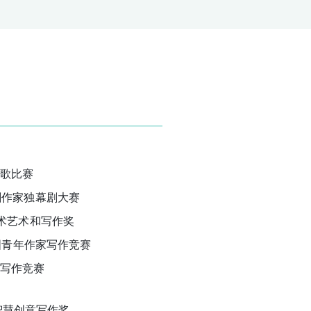
歌比赛
青年剧作家独幕剧大赛
全美学术艺术和写作奖
rs美国青年作家写作竞赛
写作竞赛
智慧创意写作奖