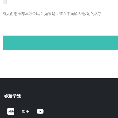
有人向您推荐本职位吗？ 如果是，请在下面输入他/她的名字
睿雅学院
Z
Y
h
o