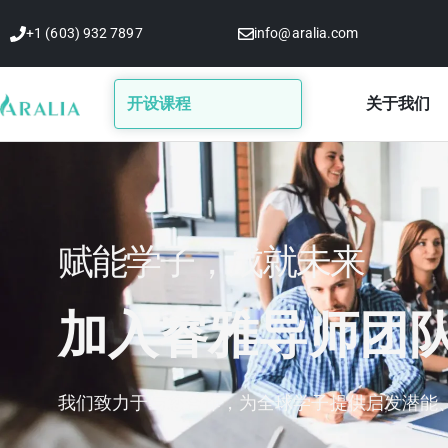
跳
+1 (603) 932 7897
info@aralia.com
至
内
容
开设课程
关于我们
赋能学子，成就未来
加入睿雅导师团
我们致力于与您合作，为全球学子提供启发潜能