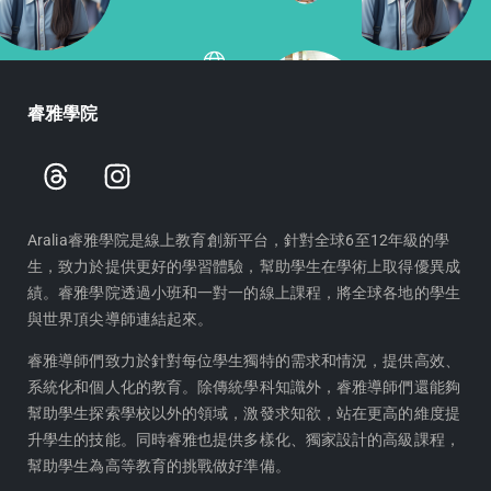
睿雅學院
T
I
h
n
r
s
e
t
Aralia睿雅學院是線上教育創新平台，針對全球6至12年級的學
生，致力於提供更好的學習體驗，幫助學生在學術上取得優異成
a
a
績。睿雅學院透過小班和一對一的線上課程，將全球各地的學生
d
g
與世界頂尖導師連結起來。
s
r
a
睿雅導師們致力於針對每位學生獨特的需求和情況，提供高效、
m
系統化和個人化的教育。除傳統學科知識外，睿雅導師們還能夠
幫助學生探索學校以外的領域，激發求知欲，站在更高的維度提
升學生的技能。同時睿雅也提供多樣化、獨家設計的高級課程，
幫助學生為高等教育的挑戰做好準備。