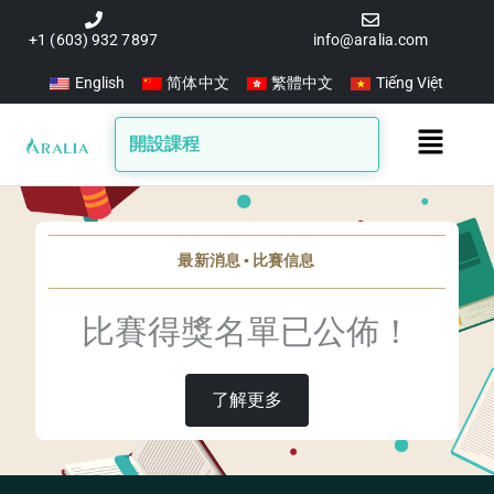
跳
至
+1 (603) 932 7897
info@aralia.com
主
English
简体中文
繁體中文
Tiếng Việt
要
內
Main
開設課程
容
Menu
最新消息 ▪️ 比賽信息
比賽得獎名單已公佈！
了解更多