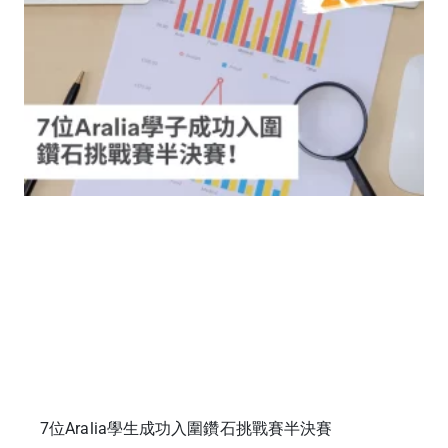
7位Aralia學生成功入圍鑽石挑戰賽半決賽