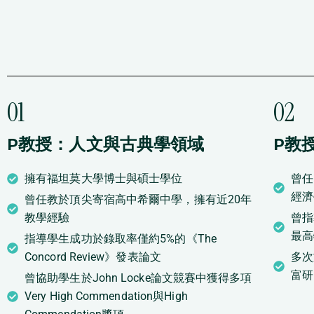
01
02
P教授：人文與古典學領域
P教
擁有福坦莫大學博士與碩士學位
曾任
經濟
曾任教於頂尖寄宿高中希爾中學，擁有近20年
教學經驗
曾指
最高
指導學生成功於錄取率僅約5%的《The
Concord Review》發表論文
多次
富研
曾協助學生於John Locke論文競賽中獲得多項
Very High Commendation與High