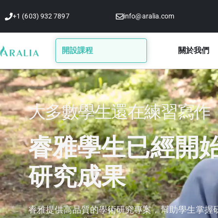
跳
+1 (603) 932 7897
info@aralia.com
至
主
要
開設課程
關於我們
內
容
大多數學生還在練習寫作
睿雅學生已經開
研究成果
睿雅提供高品質的學術研究專案，幫助學生掌握