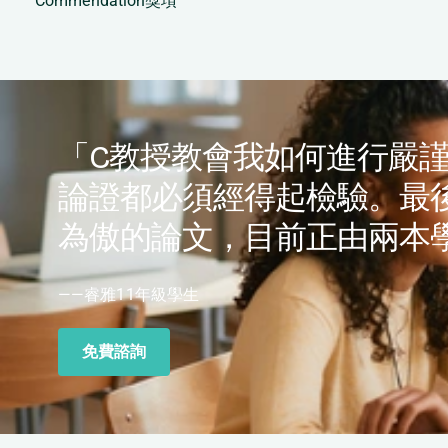
Commendation獎項
「C教授教會我如何進行嚴
論證都必須經得起檢驗。最
為傲的論文，目前正由兩本
——睿雅11年級學生
免費諮詢