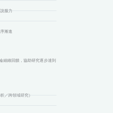
具說服力
循序漸進
輪細緻回饋，協助研究逐步達到
分析／跨領域研究）