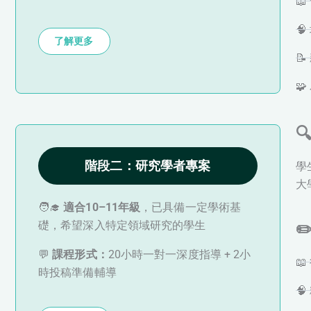


了解更多



階段二：研究學者專案
學
大
🧑‍🎓
適合10–11年級
，已具備一定學術基
礎，希望深入特定領域研究的學生
✏
💬
課程形式：
20小時一對一深度指導 + 2小

時投稿準備輔導
