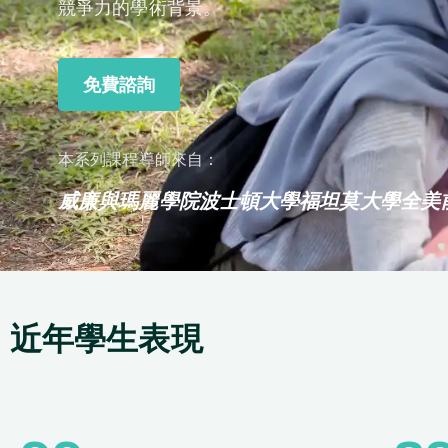
競爭力的學術背景。
免費諮詢
本系列課程導師來自：
威廉與瑪麗學院
波士頓大學
福坦莫大學
全美
近年學生表現