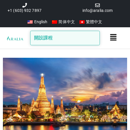
跳
至
+1 (603) 932 7897
info@aralia.com
主
English
简体中文
繁體中文
要
內
Main
開設課程
容
Menu