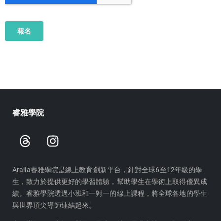
睿雅學院
T
I
h
n
r
s
e
t
Aralia睿雅學院是線上教育創新平台，針對全球6至12年級的學
生，致力於提供更好的學習體驗，幫助學生在學術上取得優異成
a
a
績。睿雅學院透過小班和一對一的線上課程，將全球各地的學生
d
g
與世界頂尖導師連結起來。
s
r