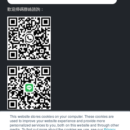
歡迎掃碼聯絡諮詢：
This website stores cookies on your computer. These cookies are
used to improve your website experience and provide more
personalized services to you, both on this website and through other
media. To find out more about the cookies we use, see our
Privacy