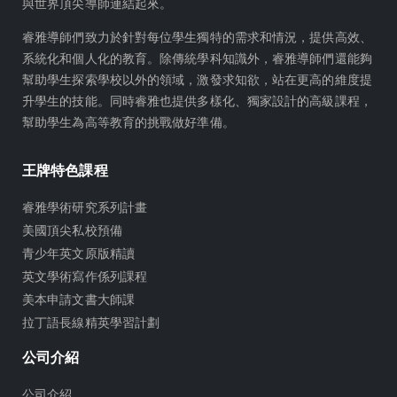
與世界頂尖導師連結起來。
s
r
a
睿雅導師們致力於針對每位學生獨特的需求和情況，提供高效、
m
系統化和個人化的教育。除傳統學科知識外，睿雅導師們還能夠
幫助學生探索學校以外的領域，激發求知欲，站在更高的維度提
升學生的技能。同時睿雅也提供多樣化、獨家設計的高級課程，
幫助學生為高等教育的挑戰做好準備。
王牌特色課程
睿雅學術研究系列計畫
美國頂尖私校預備
青少年英文原版精讀
英文學術寫作係列課程
美本申請文書大師課
拉丁語長線精英學習計劃
公司介紹
公司介紹