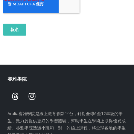
睿雅學院
T
I
h
n
r
s
e
t
Aralia睿雅學院是線上教育創新平台，針對全球6至12年級的學
生，致力於提供更好的學習體驗，幫助學生在學術上取得優異成
a
a
績。睿雅學院透過小班和一對一的線上課程，將全球各地的學生
d
g