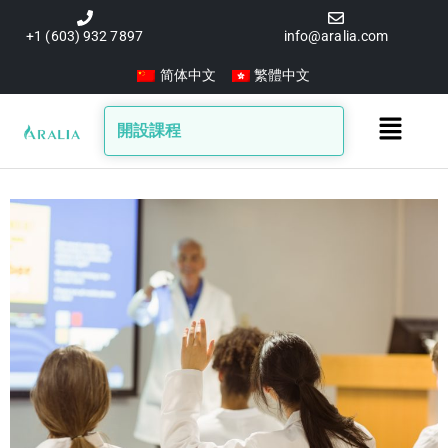
跳
至
+1 (603) 932 7897
info@aralia.com
主
简体中文
繁體中文
要
內
Main
開設課程
容
Menu