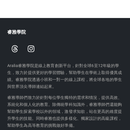
睿雅學院
T
I
h
n
r
s
e
t
Aralia睿雅學院是線上教育創新平台，針對全球6至12年級的學
生，致力於提供更好的學習體驗，幫助學生在學術上取得優異成
a
a
績。睿雅學院透過小班和一對一的線上課程，將全球各地的學生
d
g
與世界頂尖導師連結起來。
s
r
a
睿雅導師們致力於針對每位學生獨特的需求和情況，提供高效、
m
系統化和個人化的教育。除傳統學科知識外，睿雅導師們還能夠
幫助學生探索學校以外的領域，激發求知欲，站在更高的維度提
升學生的技能。同時睿雅也提供多樣化、獨家設計的高級課程，
幫助學生為高等教育的挑戰做好準備。