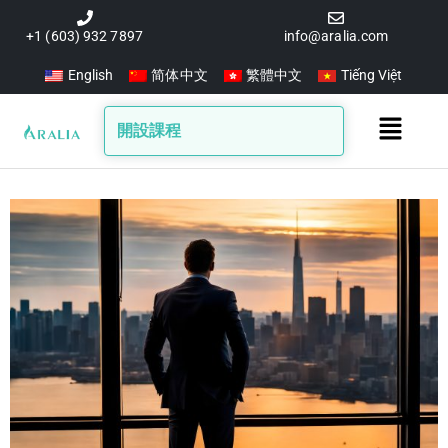
跳
至
+1 (603) 932 7897
info@aralia.com
主
English
简体中文
繁體中文
Tiếng Việt
要
內
Main
開設課程
容
Menu