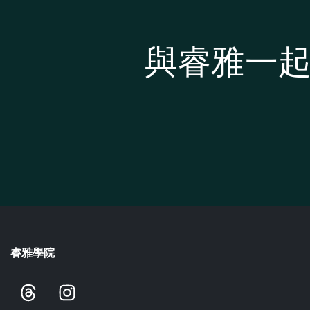
與睿雅一
睿雅學院
T
I
h
n