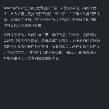
r
s
e
t
Aralia睿雅學院是線上教育創新平台，針對全球6至12年級的學
生，致力於提供更好的學習體驗，幫助學生在學術上取得優異成
a
a
績。睿雅學院透過小班和一對一的線上課程，將全球各地的學生
d
g
與世界頂尖導師連結起來。
s
r
a
睿雅導師們致力於針對每位學生獨特的需求和情況，提供高效、
m
系統化和個人化的教育。除傳統學科知識外，睿雅導師們還能夠
幫助學生探索學校以外的領域，激發求知欲，站在更高的維度提
升學生的技能。同時睿雅也提供多樣化、獨家設計的高級課程，
幫助學生為高等教育的挑戰做好準備。