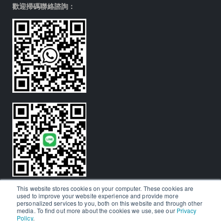
歡迎掃碼聯絡諮詢：
This website stores cookies on your computer. These cookies are
used to improve your website experience and provide more
personalized services to you, both on this website and through other
media. To find out more about the cookies we use, see our
Privacy
Policy
.
© Aralia Education Technology 2026. All rights reserved.