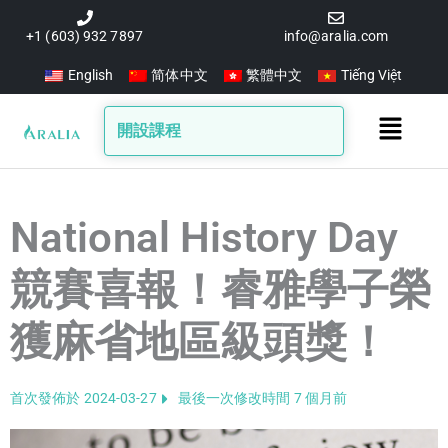
跳
至
+1 (603) 932 7897
info@aralia.com
主
English
简体中文
繁體中文
Tiếng Việt
要
內
Main
開設課程
容
Menu
National History Day
競賽喜報！睿雅學子榮
獲麻省地區級頭獎！
首次發佈於 2024-03-27
最後一次修改時間 7 個月前