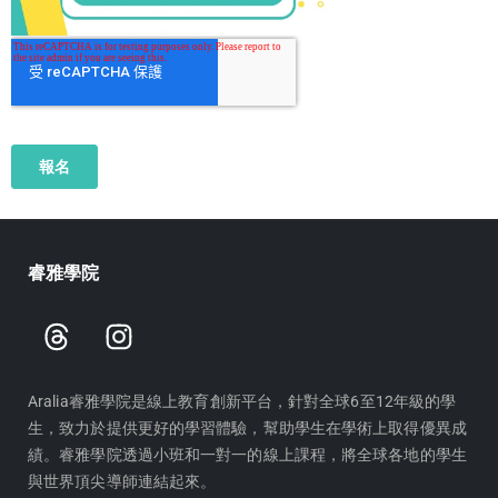
睿雅學院
T
I
h
n
r
s
e
t
Aralia睿雅學院是線上教育創新平台，針對全球6至12年級的學
生，致力於提供更好的學習體驗，幫助學生在學術上取得優異成
a
a
績。睿雅學院透過小班和一對一的線上課程，將全球各地的學生
d
g
與世界頂尖導師連結起來。
s
r