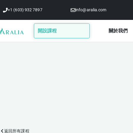
跳
+1 (603) 932 7897
info@aralia.com
至
主
要
開設課程
關於我們
內
容
返回所有課程