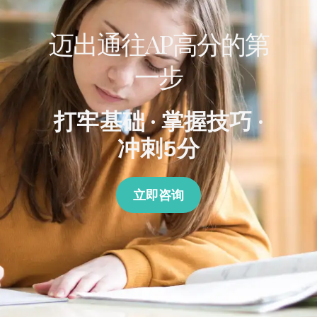
迈出通往AP高分的第
一步
打牢基础 · 掌握技巧 ·
冲刺5分
立即咨询