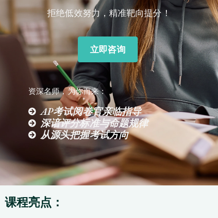
拒绝低效努力，精准靶向提分！
立即咨询
资深名师，为你而来：
AP考试阅卷官亲临指导
深谙评分标准与命题规律
从源头把握考试方向
课程亮点：