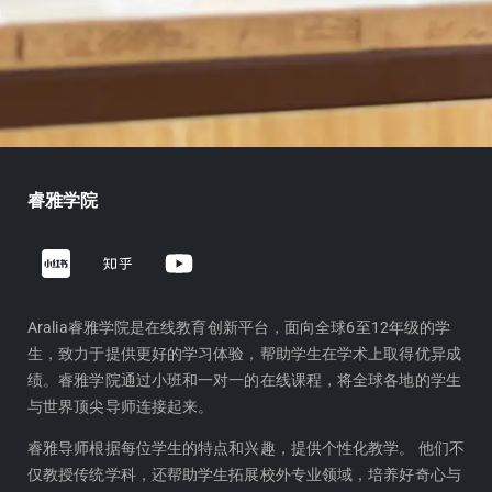
睿雅学院
Z
Y
h
o
i
u
h
t
Aralia睿雅学院是在线教育创新平台，面向全球6至12年级的学
生，致力于提供更好的学习体验，帮助学生在学术上取得优异成
u
u
绩。睿雅学院通过小班和一对一的在线课程，将全球各地的学生
b
与世界顶尖导师连接起来。
e
睿雅导师根据每位学生的特点和兴趣，提供个性化教学。 他们不
仅教授传统学科，还帮助学生拓展校外专业领域，培养好奇心与