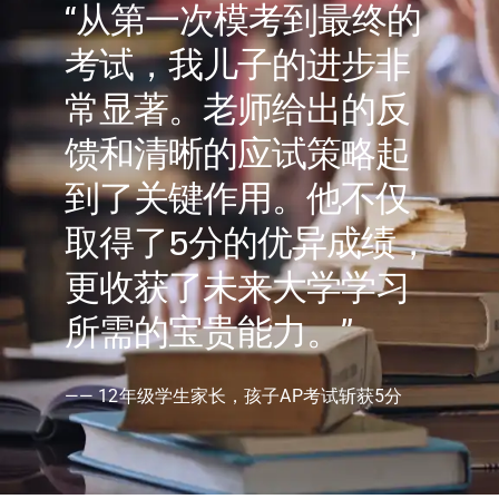
“从第一次模考到最终的
考试，我儿子的进步非
常显著。老师给出的反
馈和清晰的应试策略起
到了关键作用。他不仅
取得了5分的优异成绩，
更收获了未来大学学习
所需的宝贵能力。”
—— 12年级学生家长，孩子AP考试斩获5分