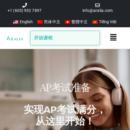
跳
至
+1 (603) 932 7897
info@aralia.com
内
English
简体中文
繁體中文
Tiếng Việt
容
Main
开设课程
Menu
AP考试准备
实现AP考试满分，
从这里开始！