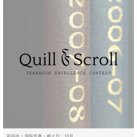
初高中
国际竞赛
截止日：10月