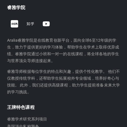
睿雅学院
Z
Y
h
o
i
u
h
t
Aralia睿雅学院是在线教育创新平台，面向全球6至12年级的学
生，致力于提供更好的学习体验，帮助学生在学术上取得优异成
u
u
绩。睿雅学院通过小班和一对一的在线课程，将全球各地的学生
b
与世界顶尖导师连接起来。
e
睿雅导师根据每位学生的特点和兴趣，提供个性化教学。 他们不
仅教授传统学科，还帮助学生拓展校外专业领域，培养好奇心与
技能。 此外，我们还提供高级课程，助力学生提前准备未来大学
的学习挑战。
王牌特色课程
睿雅学术研究系列项目
美国顶尖私校预备