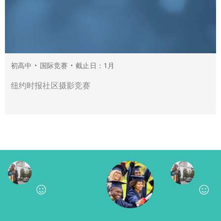
初高中
国际竞赛
截止日：1月
纽约时报社区摄影竞赛