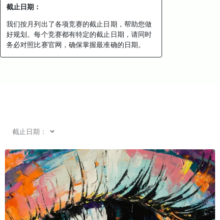
截止日期：
我们按月列出了各项竞赛的截止日期，帮助您做
好规划。每个竞赛都有特定的截止日期，请同时
务必对照比赛官网，确保掌握最准确的日期。
截止日期：