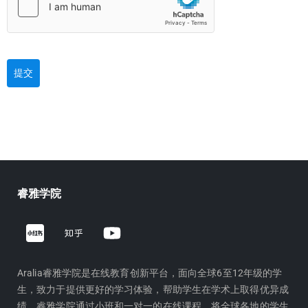
提交
睿雅学院
Z
Y
h
o
i
u
h
t
Aralia睿雅学院是在线教育创新平台，面向全球6至12年级的学
生，致力于提供更好的学习体验，帮助学生在学术上取得优异成
u
u
绩。睿雅学院通过小班和一对一的在线课程，将全球各地的学生