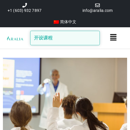
跳
至
+1 (603) 932 7897
info@aralia.com
内
简体中文
容
Main
开设课程
Menu