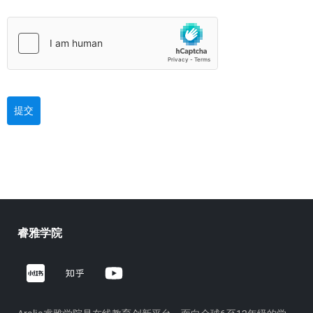
提交
睿雅学院
Z
Y
h
o
i
u