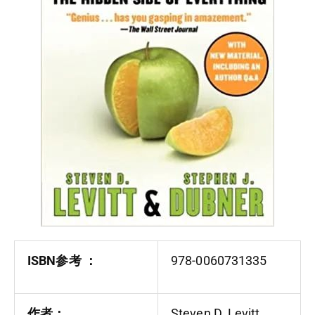
ISBN参考‏ ：
978-0060731335
作者：
Steven D. Levitt,