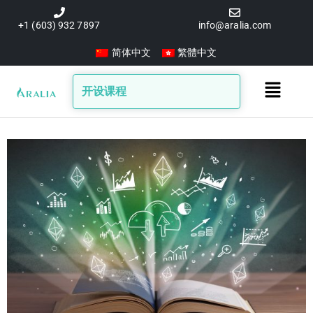
跳
至
+1 (603) 932 7897
info@aralia.com
内
简体中文
繁體中文
容
Main
开设课程
Menu