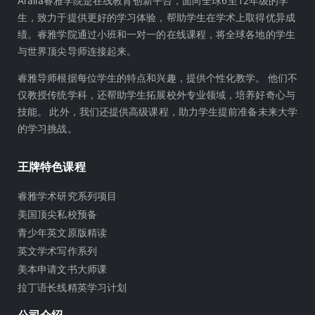
h
t
Aralia睿雅学院是在线教育创新平台，面向全球6至12年级的学
生，致力于提供更好的学习体验，帮助学生在学术上取得优异成
u
u
绩。睿雅学院通过小班和一对一的在线课程，将全球各地的学生
b
与世界顶尖导师连接起来。
e
睿雅导师根据每位学生的特点和兴趣，提供个性化教学。 他们不
仅教授传统学科，还帮助学生拓展校外专业领域，培养好奇心与
技能。 此外，我们还提供高级课程，助力学生提前准备未来大学
的学习挑战。
王牌特色课程
睿雅学术研究系列项目
美国顶尖私校预备
青少年英文原版精读
英文学术写作系列
美本申请文书大师课
拉丁语长线精英学习计划
公司介绍