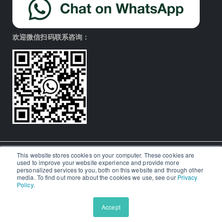
欢迎微信扫码联系咨询：
This website stores cookies on your computer. These cookies are
used to improve your website experience and provide more
© Aralia Education Technology 2026. All rights reserved.
personalized services to you, both on this website and through other
media. To find out more about the cookies we use, see our
Privacy
Policy
.
Icons by
Icon8
商标信息
Accept