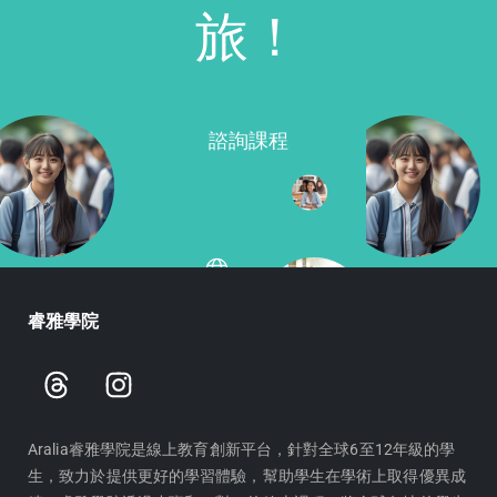
旅！
諮詢課程
睿雅學院
T
I
h
n
r
s
e
t
Aralia睿雅學院是線上教育創新平台，針對全球6至12年級的學
生，致力於提供更好的學習體驗，幫助學生在學術上取得優異成
a
a