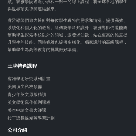
績。睿雅學院透過小班和一對一的線上課程，將全球各地的學生
d
g
與世界頂尖導師連結起來。
s
r
a
睿雅導師們致力於針對每位學生獨特的需求和情況，提供高效、
m
系統化和個人化的教育。除傳統學科知識外，睿雅導師們還能夠
幫助學生探索學校以外的領域，激發求知欲，站在更高的維度提
升學生的技能。同時睿雅也提供多樣化、獨家設計的高級課程，
幫助學生為高等教育的挑戰做好準備。
王牌特色課程
睿雅學術研究系列計畫
美國頂尖私校預備
青少年英文原版精讀
英文學術寫作係列課程
美本申請文書大師課
拉丁語長線精英學習計劃
公司介紹