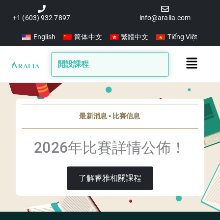
跳
至
+1 (603) 932 7897
info@aralia.com
主
English
简体中文
繁體中文
Tiếng Việt
要
內
Main
開設課程
容
Menu
最新消息 ▪️ 比賽信息
2026年比賽詳情公佈！
了解睿雅相關課程