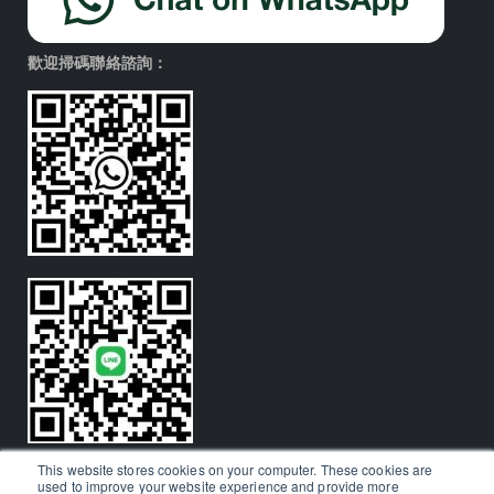
歡迎掃碼聯絡諮詢：
This website stores cookies on your computer. These cookies are
used to improve your website experience and provide more