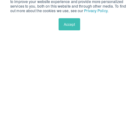
to improve your website experience and provide more personalized
美國頂尖私校預備
services to you, both on this website and through other media. To find
out more about the cookies we use, see our
Privacy Policy
.
青少年英文原版精讀
英文學術寫作係列課程
Accept
美本申請文書大師課
拉丁語長線精英學習計劃
公司介紹
公司介紹
師資力量
部落格
學生獎項
競賽信息
找不到您需要的信息？
免費諮詢