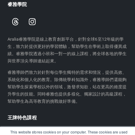
睿雅學院
T
I
h
n
r
s
e
t
Aralia睿雅學院是線上教育創新平台，針對全球6至12年級的學
生，致力於提供更好的學習體驗，幫助學生在學術上取得優異成
a
a
績。睿雅學院透過小班和一對一的線上課程，將全球各地的學生
d
g
與世界頂尖導師連結起來。
s
r
a
睿雅導師們致力於針對每位學生獨特的需求和情況，提供高效、
m
系統化和個人化的教育。除傳統學科知識外，睿雅導師們還能夠
幫助學生探索學校以外的領域，激發求知欲，站在更高的維度提
升學生的技能。同時睿雅也提供多樣化、獨家設計的高級課程，
幫助學生為高等教育的挑戰做好準備。
王牌特色課程
睿雅學術研究系列計畫
This website stores cookies on your computer. These cookies are used