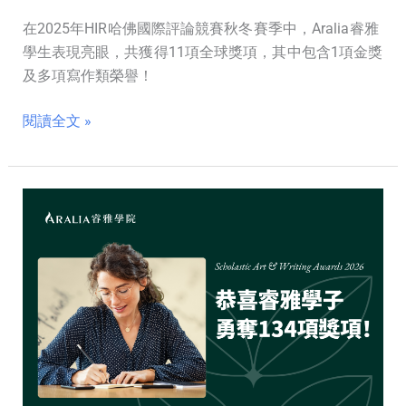
冬
在2025年HIR哈佛國際評論競賽秋冬賽季中，Aralia睿雅
賽
學生表現亮眼，共獲得11項全球獎項，其中包含1項金獎
季
及多項寫作類榮譽！
榮
獲
閱讀全文 »
11
項
大
獎！
狂
攬
134
項
獎
項！
睿
雅
學