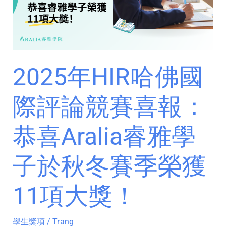
國
際
評
論
競
2025年HIR哈佛國
賽
喜
際評論競賽喜報：
報：
恭
喜
恭喜Aralia睿雅學
Aralia
睿
子於秋冬賽季榮獲
雅
學
11項大獎！
子
於
秋
學生獎項
/
Trang