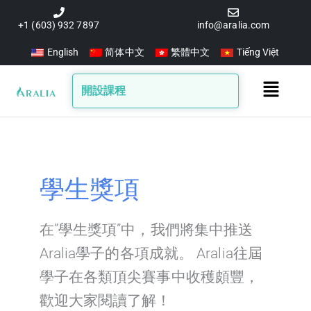
跳
至
+1 (603) 932 7897
info@aralia.com
主
English
简体中文
繁體中文
Tiếng Việt
要
內
Main
開設課程
容
Menu
學生獎項
在”學生獎項”中，我們將集中推送
Aralia學子的各項成就。 Aralia往屆
學子在各類頂尖賽事中收穫頗豐，
歡迎大家閱讀了解！