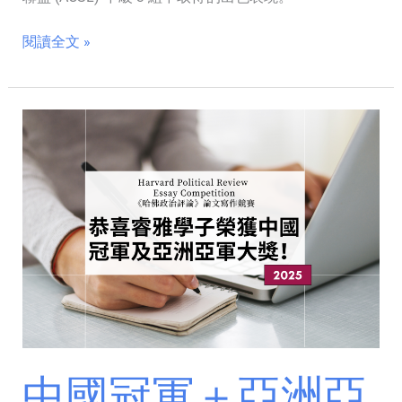
2
位
閱讀全文 »
同
學
榮
中
獲
國
個
冠
人
軍
州
＋
冠
亞
軍！
洲
亞
軍！
睿
雅
學
中國冠軍＋亞洲亞
子