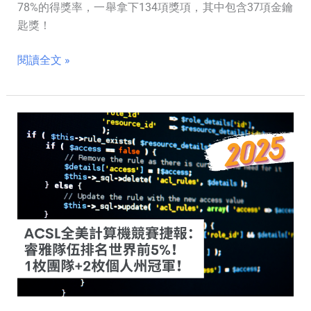
78%的得獎率，一舉拿下134項獎項，其中包含37項金鑰
匙獎！
閱讀全文 »
ACSL
全
美
計
算
機
2025
競
賽
捷
報：