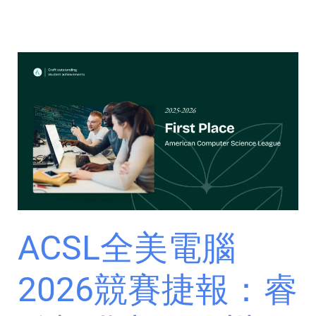
ACSL
全
美
電
腦
2026
競
賽
捷
報：
ACSL全美電腦
睿
雅
2026競賽捷報：睿
斬
獲