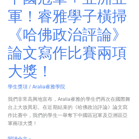
橫
軍！睿雅學子橫掃
掃
《哈
《哈佛政治評論》
佛
政
論文寫作比賽兩項
治
評
論》
大獎！
論
文
學生獎項
/
Aralia睿雅學院
寫
作
我們非常高興地宣布，Aralia睿雅的學生們再次在國際舞
比
台上大放異彩。在近期結束的《哈佛政治評論》論文寫
賽
作比賽中，我們的學生一舉奪下中國區冠軍及亞洲區亞
兩
軍兩項大獎！
項
大
閱讀全文 »