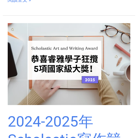
獎！
2024-
2025
年
Scholastic
寫
作
競
賽：
2
金
3
銀！
2024-2025年
恭
喜