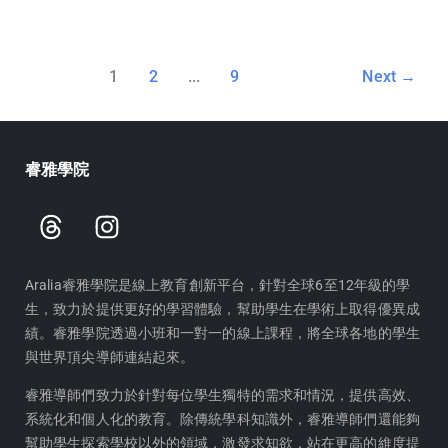
1
2
...
9
Next
→
睿雅學院
T
I
h
n
r
s
e
t
Aralia睿雅學院是線上教育創新平台，針對全球6至12年級的學
生，致力於提供更好的學習體驗，幫助學生在學術上取得優異成
a
a
績。睿雅學院透過小班和一對一的線上課程，將全球各地的學生
d
g
與世界頂尖導師連結起來。
s
r
a
睿雅導師們致力於針對每位學生獨特的需求和情況，提供高效、
m
系統化和個人化的教育。除傳統學科知識外，睿雅導師們還能夠
幫助學生探索學校以外的領域，激發求知欲，站在更高的維度提