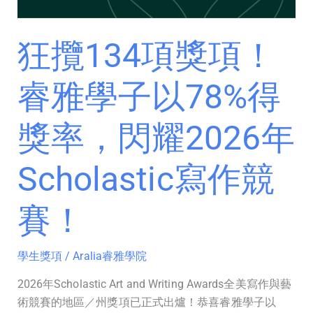
子
以
78%
狂攬134項獎項！
得
獎
睿雅學子以78%得
率，
閃
獎率，閃耀2026年
耀
2026
Scholastic寫作競
年
Scholastic
寫
賽！
作
競
學生獎項
/
Aralia睿雅學院
賽！
2026年Scholastic Art and Writing Awards全美寫作與藝
術競賽的地區／州獎項已正式出爐！恭喜睿雅學子以