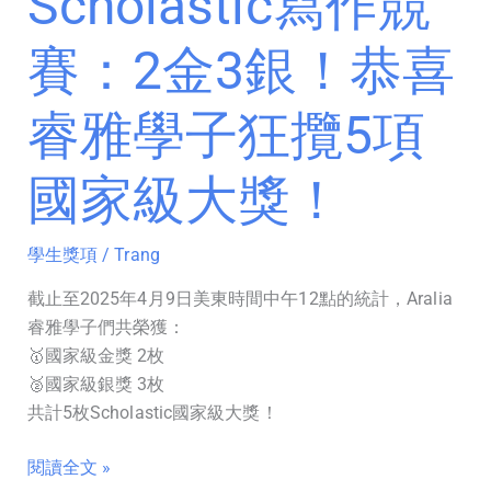
Scholastic寫作競
睿
雅
賽：2金3銀！恭喜
學
子
睿雅學子狂攬5項
狂
攬
5
國家級大獎！
項
國
學生獎項
/
Trang
家
級
截止至2025年4月9日美東時間中午12點的統計，Aralia
大
睿雅學子們共榮獲：
獎！
🥇國家級金獎 2枚
🥈國家級銀獎 3枚
共計5枚Scholastic國家級大獎！
閱讀全文 »