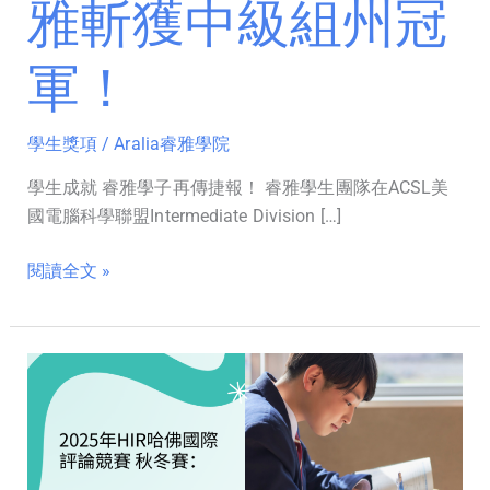
中
雅斬獲中級組州冠
級
組
軍！
州
冠
學生獎項
/
Aralia睿雅學院
軍！
學生成就 睿雅學子再傳捷報！ 睿雅學生團隊在ACSL美
國電腦科學聯盟Intermediate Division […]
閱讀全文 »
2025
年
HIR
哈
佛