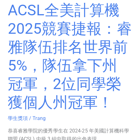
睿
ACSL全美計算機
雅
隊
2025競賽捷報：睿
伍
排
雅隊伍排名世界前
名
世
5%，隊伍拿下州
界
前
5%，
冠軍，2位同學榮
隊
伍
獲個人州冠軍！
拿
下
州
學生獎項
/
Trang
冠
恭喜睿雅學院的優秀學生在 2024-25 年美國計算機科學
軍，
聯盟 (ACSL) 中級 3 組中取得的出色表現。