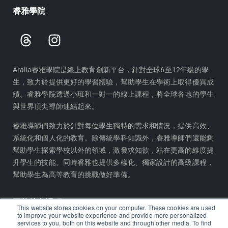
睿雅學院
T
I
h
n
r
s
e
t
Aralia睿雅學院是線上教育創新平台，針對全球6至12年級的學
生，致力於提供更好的學習體驗，幫助學生在學術上取得優異成
a
a
績。睿雅學院透過小班和一對一的線上課程，將全球各地的學生
d
g
與世界頂尖導師連結起來。
s
r
a
睿雅導師們致力於針對每位學生獨特的需求和情況，提供高效、
m
系統化和個人化的教育。除傳統學科知識外，睿雅導師們還能夠
幫助學生探索學校以外的領域，激發求知欲，站在更高的維度提
升學生的技能。同時睿雅也提供多樣化、獨家設計的高級課程，
幫助學生為高等教育的挑戰做好準備。
王牌特色課程
This website stores cookies on your computer. These cookies are used
to improve your website experience and provide more personalized
services to you, both on this website and through other media. To find
睿雅學術研究系列計畫