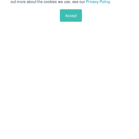
out more about the cookies we use, see our
Privacy Policy
.
美國頂尖私校預備
青少年英文原版精讀
Accept
英文學術寫作係列課程
美本申請文書大師課
拉丁語長線精英學習計劃
公司介紹
公司介紹
師資力量
部落格
學生獎項
競賽信息
找不到您需要的信息？
免費諮詢