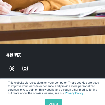
睿雅學院
T
I
h
n
r
s
e
t
Aralia睿雅學院是線上教育創新平台，針對全球6至12年級的學
This website stores cookies on your computer. These cookies are used
to improve your website experience and provide more personalized
生，致力於提供更好的學習體驗，幫助學生在學術上取得優異成
a
a
services to you, both on this website and through other media. To find
out more about the cookies we use, see our
Privacy Policy
.
績。睿雅學院透過小班和一對一的線上課程，將全球各地的學生
d
g
與世界頂尖導師連結起來。
s
r
Accept