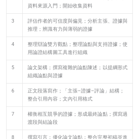
資料來源入門；開始收集資料
3
評估作者的可信度與偏見；分析主張、證據與
推理；辨識有力與薄弱的證據
4
整理辯論雙方觀點；整理論點與支持證據；使
用論證結構圖工具進行組織
5
論文架構；撰寫複雜的論點陳述；以提綱形式
組織論點與證據
6
正文段落寫作；「主張–證據–評論」結構；
整合引用內容；文內引用格式
7
權衡相互競爭的證據；形成最終論點；撰寫過
渡段與結論段
8
撰寫引言；優化論文論點；整合完整初稿並進