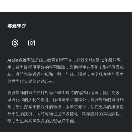
睿雅學院
T
I
h
n
r
s
e
t
Aralia睿雅學院是線上教育創新平台，針對全球6至12年級的學
生，致力於提供更好的學習體驗，幫助學生在學術上取得優異成
a
a
績。睿雅學院透過小班和一對一的線上課程，將全球各地的學生
d
g
與世界頂尖導師連結起來。
s
r
a
睿雅導師們致力於針對每位學生獨特的需求和情況，提供高效、
m
系統化和個人化的教育。除傳統學科知識外，睿雅導師們還能夠
幫助學生探索學校以外的領域，激發求知欲，站在更高的維度提
升學生的技能。同時睿雅也提供多樣化、獨家設計的高級課程，
幫助學生為高等教育的挑戰做好準備。