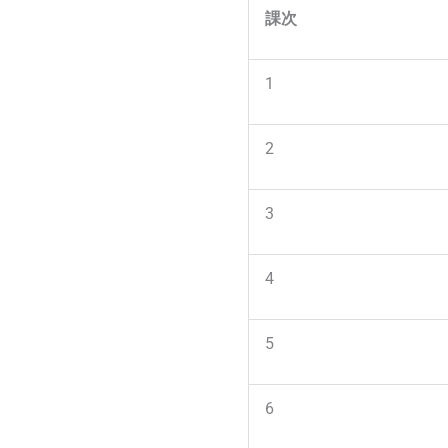
課次
1
2
3
4
5
6