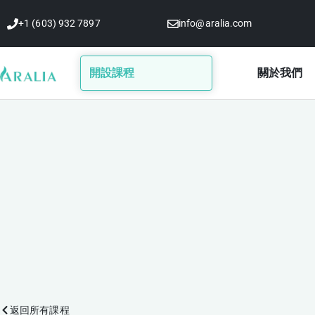
跳
+1 (603) 932 7897
info@aralia.com
至
主
要
開設課程
關於我們
內
容
返回所有課程