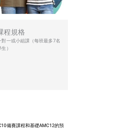
課程規格
一對一或小組課（每班最多7名
學生）
10備賽課程和基礎AMC12的預